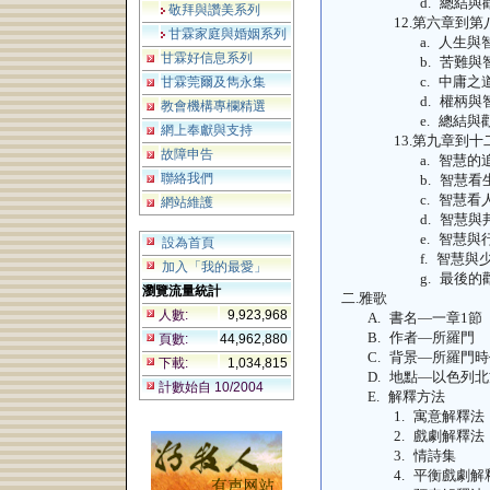
d.
總結與
敬拜與讚美系列
12.
第六章到第
甘霖家庭與婚姻系列
a.
人生與
甘霖好信息系列
b.
苦難與
c.
中庸之
甘霖莞爾及雋永集
d.
權柄與
教會機構專欄精選
e.
總結與
網上奉獻與支持
13.
第九章到十
故障申告
a.
智慧的
聯絡我們
b.
智慧看
c.
智慧看
網站維護
d.
智慧與
e.
智慧與
設為首頁
f.
智慧與
加入「我的最愛」
g.
最後的
瀏覽流量統計
二.
雅歌
人數:
9,923,968
A.
書名—一章
1
節
B.
作者—所羅門
頁數:
44,962,880
C.
背景—所羅門時
下載:
1,034,815
D.
地點—以色列北
計數始自 10/2004
E.
解釋方法
1.
寓意解釋法
2.
戲劇解釋法
3.
情詩集
4.
平衡戲劇解