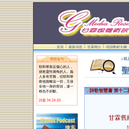
首頁
最新消息
甘霖簡介
培訓教材大綱
回
聖經金句
耶和華靠近傷心的人，
拯救靈性痛悔的人。義
人多有苦難，但耶和華
救他脫離這一切，又保
全他一身的骨頭，連一
詩歌智慧書 第十二
根也不折斷。
詩篇 34:18-20
甘霖舊