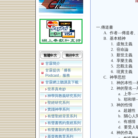
一.
傳道書
A.
作者—傳道者、
B.
基本精神
1.
虛無主義
2.
宿命論
3.
厭世主義
4.
享樂主義
甘霖簡介
5.
悲觀主義
甘霖提供「播客
6.
現實主義
Podcast」服務
C.
神學思想
甘霖網上聽講及下載
1.
神的本性—
2.
神的聖名—
世界真奇妙
a.
上帝—
神學與教義研究系列
b.
耶和華
聖經研究系列
3.
神的性情
實踐神學系列
a.
超越性
b.
關心人
有聲聖經背景系列
c.
有感情
有聲書舊約查經系列
d.
要受人
有聲書新約查經系列
4.
神的作為
基督教教育系列