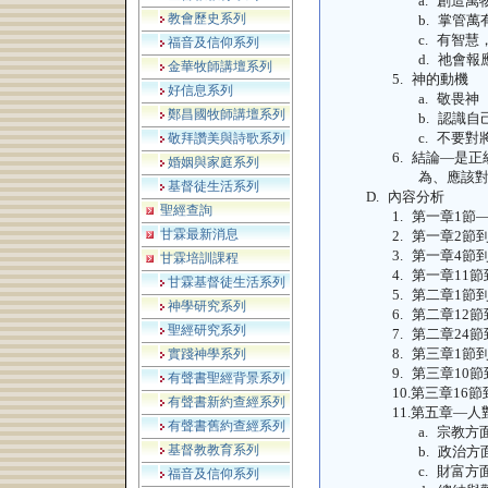
a.
創造萬
教會歷史系列
b.
掌管萬
c.
有智慧
福音及信仰系列
d.
祂會報
金華牧師講壇系列
5.
神的動機
好信息系列
a.
敬畏神
鄭昌國牧師講壇系列
b.
認識自
c.
不要對
敬拜讚美與詩歌系列
6.
結論—是正
婚姻與家庭系列
為、應該
基督徒生活系列
D.
內容分析
聖經查詢
1.
第一章
1
節
甘霖最新消息
2.
第一章
2
節
3.
第一章
4
節
甘霖培訓課程
4.
第一章
11
節
甘霖基督徒生活系列
5.
第二章
1
節
神學研究系列
6.
第二章
12
節
聖經研究系列
7.
第二章
24
節
8.
第三章
1
節
實踐神學系列
9.
第三章
10
節
有聲書聖經背景系列
10.
第三章
16
節
有聲書新約查經系列
11.
第五章—人
有聲書舊約查經系列
a.
宗教方
基督教教育系列
b.
政治方
c.
財富方
福音及信仰系列