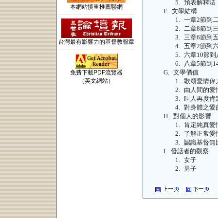
5.
預表解釋法
本網站慎重推薦聯網
F.
文學結構
1.
一章
2
節到
2.
二章
8
節到
3.
三章
6
節到
台灣最有影響力的基督教報章
4.
五章
2
節到
5.
六章
10
節到
6.
八章
5
節到
1
G.
文學價值
免費下載PDF流覽器
（英文網站）
1.
歌頌愛情偉
2.
由人間的愛
3.
叫人再度肯
4.
對身體之愛
H.
對個人的影響
1.
肯定純真愛
2.
了解正常愛
3.
認識基督無
I.
發話者的觀察
1.
女子
2.
男子