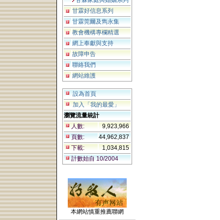
甘霖家庭與婚姻系列
甘霖好信息系列
甘霖莞爾及雋永集
教會機構專欄精選
網上奉獻與支持
故障申告
聯絡我們
網站維護
設為首頁
加入「我的最愛」
瀏覽流量統計
人數:
9,923,966
頁數:
44,962,837
下載:
1,034,815
計數始自 10/2004
本網站慎重推薦聯網