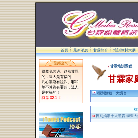
首頁
最新消息
甘霖簡介
培訓教材大綱
聖經金句
甘霖培訓課程
得赦免其過、遮蓋其罪
甘霖家
的，這人是有福的！
凡心裏沒有詭詐、耶和
華不算為有罪的，這人
是有福的！
揮別婚姻十大謊言
詩篇 32:1-2
標
揮別婚姻十大謊言 學習