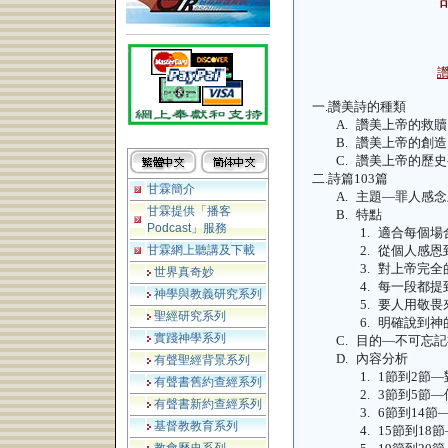
一.
讚美詩的種類
A.
讚美上帝的救贖
B.
讚美上帝的創造
C.
讚美上帝的歷史
二.
詩篇
103
篇
甘霖簡介
A.
主題—罪人感念
甘霖提供「播客
B.
特點
Podcast」服務
1.
適合每個場
甘霖網上聽講及下載
2.
從個人感恩
3.
對上帝完全
世界真奇妙
4.
每一段都提
神學與教義研究系列
5.
要人用敬畏
聖經研究系列
6.
明確說到神
實踐神學系列
C.
目的—不可忘記
D.
內容分析
有聲聖經背景系列
1.
1
節到
2
節—
有聲書舊約查經系列
2.
3
節到
5
節—
有聲書新約查經系列
3.
6
節到
14
節
基督教教育系列
4.
15
節到
18
節