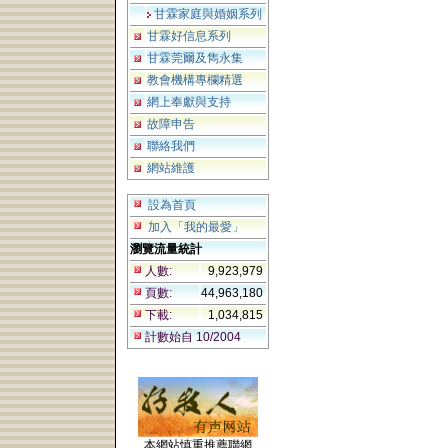
甘霖家庭與婚姻系列
甘霖好信息系列
甘霖莞爾及雋永集
教會機構專欄精選
網上奉獻與支持
故障申告
聯絡我們
網站維護
設為首頁
加入「我的最愛」
瀏覽流量統計
人數:
9,923,979
頁數:
44,963,180
下載:
1,034,815
計數始自 10/2004
本網站慎重推薦聯網