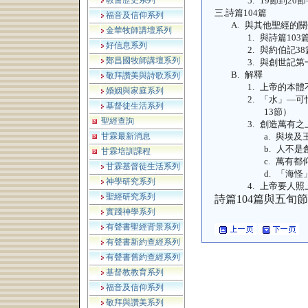
教會歷史系列
5.
19
節到
20
節
三.
詩篇
104
篇
福音及信仰系列
A.
與其他聖經的關
金華牧師講壇系列
1.
與詩篇
103
好信息系列
2.
與約伯記
38
鄭昌國牧師講壇系列
3.
與創世記第
B.
解釋
敬拜讚美與詩歌系列
1.
上帝的本體
婚姻與家庭系列
2.
「水」—可
基督徒生活系列
13
節）
聖經查詢
3.
創造萬有之
甘霖最新消息
a.
與埃及
b.
人不是
甘霖培訓課程
c.
萬有都
甘霖基督徒生活系列
d.
「海怪
神學研究系列
4.
上帝要人照
聖經研究系列
詩篇
104
篇與五旬節
實踐神學系列
有聲書聖經背景系列
有聲書新約查經系列
有聲書舊約查經系列
基督教教育系列
福音及信仰系列
敬拜與讚美系列