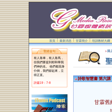
首頁
最新消息
甘霖簡介
培訓教材大綱
回
聖經金句
有人靠車，有人靠馬，
但我們要提到耶和華我
們神的名。 他們都屈身
仆倒，我們卻起來，立
得正直。
詩歌智慧書 第六講
詩篇19：7-8
甘霖舊