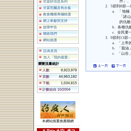
所」、
甘霖好信息系列
2.
5
節到
8
節—
甘霖莞爾及雋永集
a.
「地極
教會機構專欄精選
「諸山
網上奉獻與支持
的仇敵
b.
各種仇
故障申告
c.
全民要
聯絡我們
3.
9
節到
13
節
網站維護
a.
「上帝
b.
「脂油
設為首頁
c.
「山谷
加入「我的最愛」
瀏覽流量統計
人數:
9,923,979
頁數:
44,963,182
下載:
1,034,815
計數始自 10/2004
本網站慎重推薦聯網