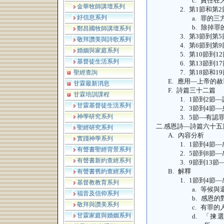
c.
責任在
金華牧師講壇系列
2.
第
1
節和第
2
好信息系列
a.
罪的三
b.
除掉罪
鄭昌國牧師講壇系列
3.
第
3
節到第
5
敬拜讚美與詩歌系列
4.
第
6
節到第
9
婚姻與家庭系列
5.
第
10
節到
12
基督徒生活系列
6.
第
13
節到
17
7.
第
18
節和
19
聖經查詢
E.
應用—上帝的赦
甘霖最新消息
F.
詩篇三十二篇
甘霖培訓課程
1.
1
節到
2
節—
甘霖基督徒生活系列
2.
3
節到
4
節—
神學研究系列
3.
5
節—有認
二.
感恩詩—詩篇六十五
聖經研究系列
A.
內容分析
實踐神學系列
1.
1
節到
4
節—
有聲書聖經背景系列
2.
5
節到
8
節—
有聲書新約查經系列
3.
9
節到
13
節
B.
解釋
有聲書舊約查經系列
1.
1
節到
4
節—
基督教教育系列
a.
等候與
福音及信仰系列
b.
感恩的
敬拜與讚美系列
c.
有罪的
甘霖家庭與婚姻系列
d.
「揀