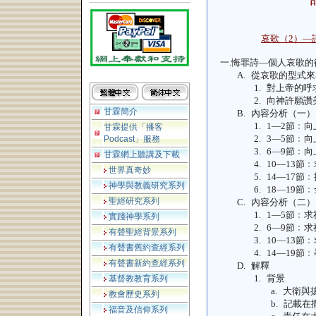
哀歌（
2
）—
一.
悔罪詩—個人哀歌的
A.
從哀歌的型式來
1.
對上帝的呼
2.
向神許願讚
甘霖簡介
B.
內容分析（一）
1.
1
—
2
節﹕向
甘霖提供「播客
2.
3
—
5
節﹕向
Podcast」服務
3.
6
—
9
節﹕向
甘霖網上聽講及下載
4.
10
—
13
節﹕
世界真奇妙
5.
14
—
17
節﹕
神學與教義研究系列
6.
18
—
19
節﹕
聖經研究系列
C.
內容分析（二）
1.
1
—
5
節﹕求
實踐神學系列
2.
6
—
9
節﹕求
有聲聖經背景系列
3.
10
—
13
節﹕
有聲書舊約查經系列
4.
14
—
19
節﹕
有聲書新約查經系列
D.
解釋
1.
背景
基督教教育系列
a.
大衛與
教會歷史系列
b.
記載在
福音及信仰系列