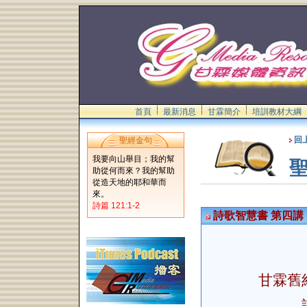
首頁
最新消息
甘霖簡介
培訓教材大綱
回
聖經金句
我要向山舉目；我的幫
助從何而來？我的幫助
從造天地的耶和華而
來。
詩篇 121:1-2
詩歌智慧書 第四講
甘霖舊