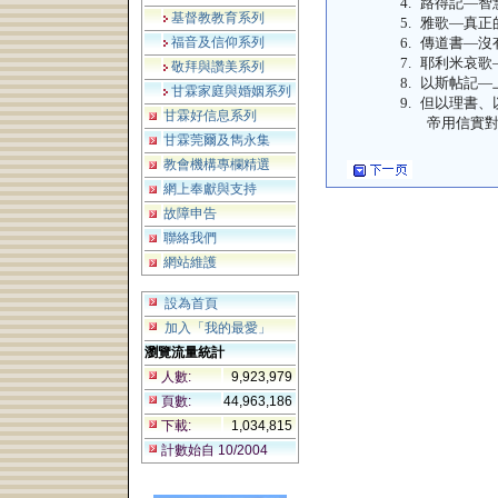
4.
路得記—智
基督教教育系列
5.
雅歌—真正
福音及信仰系列
6.
傳道書—沒
7.
耶利米哀歌
敬拜與讚美系列
8.
以斯帖記—
甘霖家庭與婚姻系列
9.
但以理書、
甘霖好信息系列
帝用信實
甘霖莞爾及雋永集
教會機構專欄精選
網上奉獻與支持
故障申告
聯絡我們
網站維護
設為首頁
加入「我的最愛」
瀏覽流量統計
人數:
9,923,979
頁數:
44,963,186
下載:
1,034,815
計數始自 10/2004