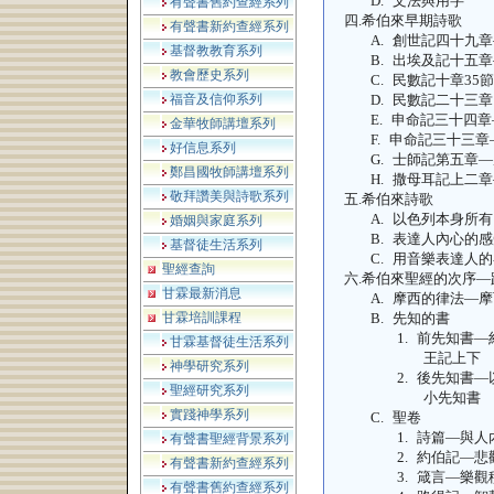
D.
文法與用字
有聲書舊約查經系列
四.
希伯來早期詩歌
有聲書新約查經系列
A.
創世記四十九章
基督教教育系列
B.
出埃及記十五章
教會歷史系列
C.
民數記十章
35
節
福音及信仰系列
D.
民數記二十三章
E.
申命記三十四章
金華牧師講壇系列
F.
申命記三十三章
好信息系列
G.
士師記第五章—
鄭昌國牧師講壇系列
H.
撒母耳記上二章
敬拜讚美與詩歌系列
五.
希伯來詩歌
A.
以色列本身所有
婚姻與家庭系列
B.
表達人內心的感
基督徒生活系列
C.
用音樂表達人的
聖經查詢
六.
希伯來聖經的次序—
甘霖最新消息
A.
摩西的律法—摩
甘霖培訓課程
B.
先知的書
1.
前先知書—
甘霖基督徒生活系列
王記上下
神學研究系列
2.
後先知書—
聖經研究系列
小先知書
實踐神學系列
C.
聖卷
1.
詩篇—與人
有聲書聖經背景系列
2.
約伯記—悲
有聲書新約查經系列
3.
箴言—樂觀
有聲書舊約查經系列