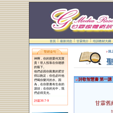
首頁
最新消息
甘霖簡介
培訓教材大綱
回
聖經金句
神啊，你的慈愛何其寶
貴！世人投靠在你翅膀
的蔭下。
他們必因你殿裏的肥甘
得以飽足；你也必叫他
詩歌智慧書 第一講
們喝你樂河的水。因
為，在你那裏有生命的
源頭；在你的光中，我
們必得見光。
詩篇36:7-9
甘霖舊