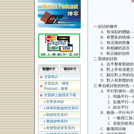
一.
好詩的條件
A.
有深刻的體驗—
B.
有豐富的情感—
C.
有活潑的想像
D.
有精練的語言
E.
有正確的信仰
二.
聖經的詩歌
A.
合乎整卷聖經的
B.
對上帝有清楚正
C.
顯出對上帝的信
甘霖簡介
D.
對人有群體的生
甘霖提供「播客
三.
希伯來詩歌的特色—
Podcast」服務
A.
平行對偶句—思
甘霖網上聽講及下載
1.
同義平行—
世界真奇妙
2.
反義平行—
3.
綜合平行
神學與教義研究系列
B.
格律—平行句子
聖經研究系列
1.
一般用三加
實踐神學系列
2.
哀歌則前長
有聲聖經背景系列
C.
象徵與比喻