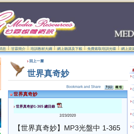
消息
甘霖簡介
培訓教材大綱
網上聽講及下載
免費索取培訓光碟
網上資
回上一層
世界真奇妙
世界真奇妙
世界真奇妙1-365 總目錄
.
2/23/2020
【
世界真奇妙
】MP3光盤中 1-365