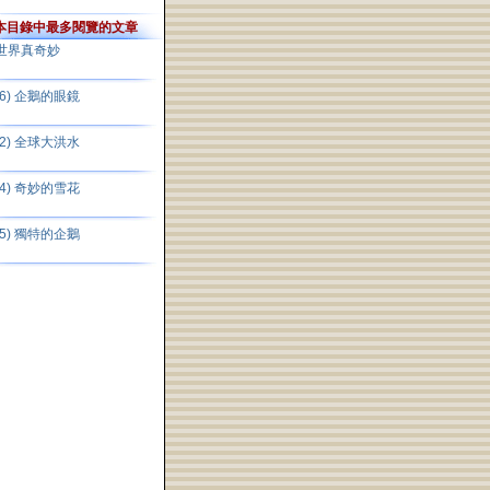
本目錄中最多閱覽的文章
世界真奇妙
(6) 企鵝的眼鏡
(2) 全球大洪水
(4) 奇妙的雪花
(5) 獨特的企鵝