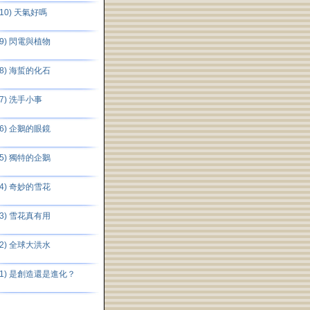
(10) 天氣好嗎
(9) 閃電與植物
(8) 海蜇的化石
(7) 洗手小事
(6) 企鵝的眼鏡
(5) 獨特的企鵝
(4) 奇妙的雪花
(3) 雪花真有用
(2) 全球大洪水
(1) 是創造還是進化？