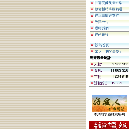
甘霖莞爾及雋永集
教會機構專欄精選
網上奉獻與支持
故障申告
聯絡我們
網站維護
設為首頁
加入「我的最愛」
瀏覽流量統計
人數:
9,923,983
頁數:
44,963,316
下載:
1,034,815
計數始自 10/2004
本網站慎重推薦聯網