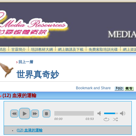
消息
甘霖簡介
培訓教材大綱
網上聽講及下載
免費索取培訓光碟
網上資
回上一層
世界真奇妙
(12) 血液的運輸
00:00
03:53
(12) 血液的運輸