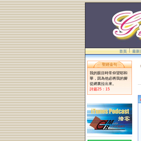
首頁
最新
聖經金句
我的眼目時常仰望耶和
華，因為他必將我的腳
從網裏拉出來。
詩篇25：15