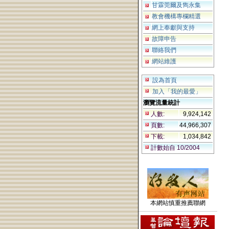
甘霖莞爾及雋永集
教會機構專欄精選
網上奉獻與支持
故障申告
聯絡我們
網站維護
設為首頁
加入「我的最愛」
瀏覽流量統計
人數:
9,924,142
頁數:
44,966,307
下載:
1,034,842
計數始自 10/2004
本網站慎重推薦聯網