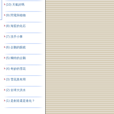
(10) 天氣好嗎
(9) 閃電與植物
(8) 海蜇的化石
(7) 洗手小事
(6) 企鵝的眼鏡
(5) 獨特的企鵝
(4) 奇妙的雪花
(3) 雪花真有用
(2) 全球大洪水
(1) 是創造還是進化？