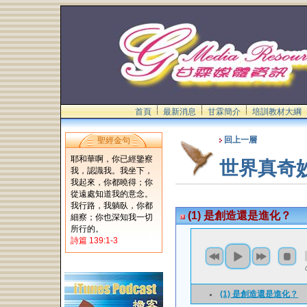
首頁
最新消息
甘霖簡介
培訓教材大綱
回上一層
聖經金句
耶和華啊，你已經鑒察
世界真奇
我，認識我。我坐下，
我起來，你都曉得；你
從遠處知道我的意念。
我行路，我躺臥，你都
(1) 是創造還是進化？
細察；你也深知我一切
所行的。
詩篇 139:1-3
(1) 是創造還是進化？