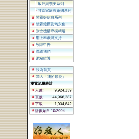
敬拜與讚美系列
甘霖家庭與婚姻系列
甘霖好信息系列
甘霖莞爾及雋永集
教會機構專欄精選
網上奉獻與支持
故障申告
聯絡我們
網站維護
設為首頁
加入「我的最愛」
瀏覽流量統計
人數:
9,924,139
頁數:
44,966,287
下載:
1,034,842
計數始自 10/2004