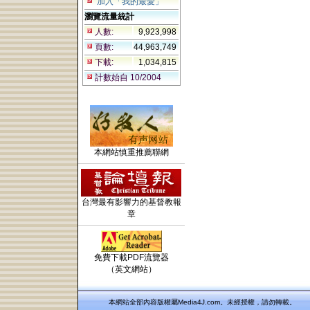
加入「我的最愛」
瀏覽流量統計
人數:
9,923,998
頁數:
44,963,749
下載:
1,034,815
計數始自 10/2004
本網站慎重推薦聯網
台灣最有影響力的基督教報
章
免費下載PDF流覽器
（英文網站）
本網站全部內容版權屬Media4J.com。未經授權，請勿轉載。