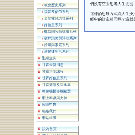
們沒有空去思考人生去從
教會歷史系列
福音及信仰系列
這樣的思維方式與人生抉
金華牧師講壇系列
經中的財主相同嗎？這就
好信息系列
鄭昌國牧師講壇系列
敬拜讚美與詩歌系列
婚姻與家庭系列
基督徒生活系列
聖經查詢
甘霖最新消息
甘霖培訓課程
甘霖好信息系列
甘霖莞爾及雋永集
教會機構專欄精選
網上奉獻與支持
故障申告
聯絡我們
網站維護
設為首頁