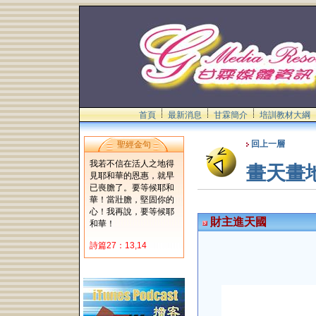
首頁
最新消息
甘霖簡介
培訓教材大綱
回上一層
聖經金句
我若不信在活人之地得
畫天畫
見耶和華的恩惠，就早
已喪膽了。要等候耶和
華！當壯膽，堅固你的
心！我再說，要等候耶
財主進天國
和華！
詩篇27：13,14