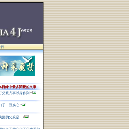
我們
本目錄中最多閱覽的文章
好父親凡事以身作則
刀子口豆腐心
快樂的父親是...