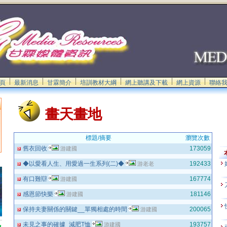
頁
最新消息
甘霖簡介
培訓教材大綱
網上聽講及下載
網上資源
聯絡
畫天畫地
標題/摘要
瀏覽次數
舊衣回收
173059
游建國
◆以愛看人生、用愛過一生系列(二)◆
192433
游老老
有口難辯
167774
游建國
感恩節快樂
181146
游建國
保持夫妻關係的關鍵__單獨相處的時間
200065
游建國
未見之事的確據_減肥T恤
193757
游建國