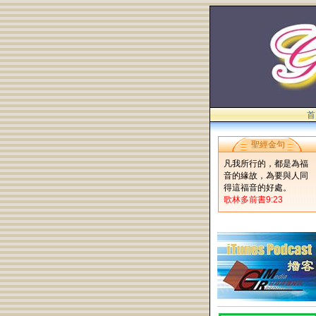
首
聖經金句
凡我所行的，都是為福
音的緣故，為要與人同
得這福音的好處。
歌林多前書9:23