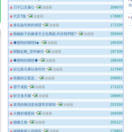
何
刀子口豆腐心
209870
游建國
代言T恤
178887
游建國
進化論失敗的例證
171326
游建國
兩錢銀子的麻雀天父也看顧,何況我們呢?
205946
游建國
◆蹓狗的聯想Ⅱ◆
195205
游建國
聞雞起舞_清早練功
197106
游建國
◆蹓狗的聯想◆
188349
游建國
好父親凡事以身作則
217940
游建國
快樂的父親是...
208691
游建國
望子成龍
171223
游建國
財主進天國
188943
游建國
真理的教訓是保護而非限制
201550
游建國
火雞的感恩節
184599
游建國
婚姻之路
205127
游建國
祂聽每個人的禱告
179801
游建國