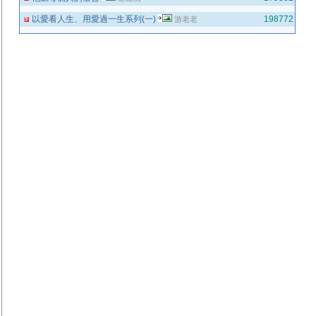
以愛看人生、用愛過一生系列(一)
198772
游老老