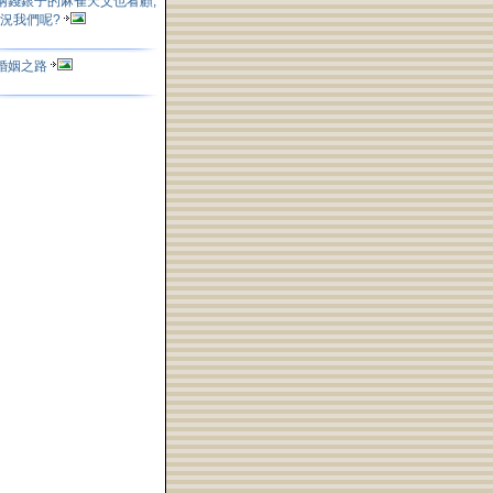
兩錢銀子的麻雀天父也看顧,
況我們呢?
婚姻之路