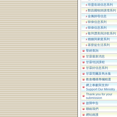
培靈造就信息系列
鄭昌國牧師講壇系列
金佩師母信息
韓偉信息系列
韓偉信息系列
敬拜讚美與詩歌系列
婚姻與家庭系列
基督徒生活系列
聖經查詢
甘霖最新消息
甘霖培訓課程
甘霖好信息系列
甘霖莞爾及雋永集
教會機構專欄精選
網上奉獻與支持/
Support Our Ministry
Thank you for your
submission
故障申告
聯絡我們
網站維護