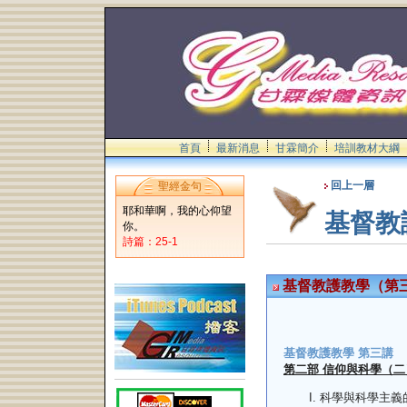
首頁
最新消息
甘霖簡介
培訓教材大綱
回上一層
聖經金句
耶和華啊，我的心仰望
基督教
你。
詩篇：25-1
基督教護教學（第
基督教護教學 第三講
第二部 信仰與科學（二
科學與科學主義