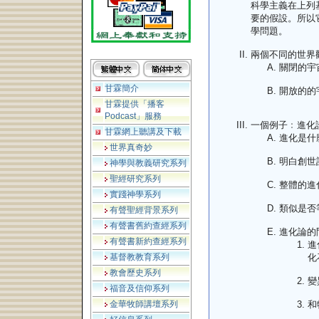
科學主義在上列
要的假設。所以
學問題。
兩個不同的世界
關閉的宇
甘霖簡介
開放的的
甘霖提供「播客
Podcast」服務
一個例子﹕進化
甘霖網上聽講及下載
進化是什
世界真奇妙
明白創世
神學與教義研究系列
聖經研究系列
整體的進
實踐神學系列
類似是否
有聲聖經背景系列
有聲書舊約查經系列
進化論的
有聲書新約查經系列
進
基督教教育系列
化
教會歷史系列
變
福音及信仰系列
金華牧師講壇系列
和