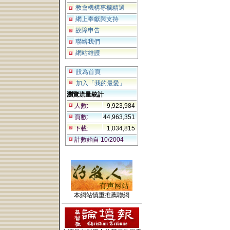
教會機構專欄精選
網上奉獻與支持
故障申告
聯絡我們
網站維護
設為首頁
加入「我的最愛」
瀏覽流量統計
人數:
9,923,984
頁數:
44,963,351
下載:
1,034,815
計數始自 10/2004
本網站慎重推薦聯網