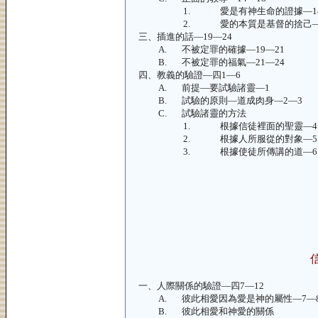
1.
愛是有神生命的證據—
2.
愛的本質是基督的捨己
三、
插進的話—
19—24
A.
不被定罪的確據—
19—21
B.
不被定罪的福氣—
21—24
四、
教義的驗證—四
1—6
A.
前提—要試驗諸靈—
1
B.
試驗的原則—道成肉身—
2—3
C.
試驗諸靈的方法
1.
根據信徒裡面的聖靈—
4
2.
根據人所服從的對象—
5
3.
根據使徒所傳講的道—
6
一、
人際關係的驗證—四
7—12
A.
彼此相愛因為愛是神的屬性—
7—
B.
彼此相愛和神愛的關係