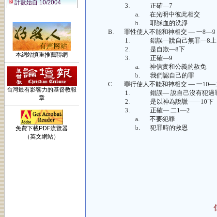
計數始自 10/2004
3.
正確—
7
a.
在光明中彼此相交
b.
耶穌血的洗淨
B.
罪性使人不能和神相交 — 一
8—9
1.
錯誤—說自己無罪—
8上
2.
是自欺—
8下
本網站慎重推薦聯網
3.
正確—
9
a.
神信實和公義的赦免
b.
我們認自己的罪
C.
罪行使人不能和神相交 — 一
10—
台灣最有影響力的基督教報
1.
錯誤— 說自己沒有犯過
章
2.
是以神為說謊——
10下
3.
正確— 二
1—2
a.
不要犯罪
b.
犯罪時的救恩
免費下載PDF流覽器
（英文網站）