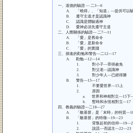
一、
道德的驗證 — 二
3—6
A.
「曉得」、「知道」—提供可以
B.
遵守主道才是認識神
C.
認識是體驗過神
D.
愛神必須先遵守主道
二、
人際關係的驗證— 二
7—11
A.
「愛」是舊命令
B.
「愛」是新命令
C.
「愛」的實踐
三、
插進的勸勉和警告—二
12—17
A.
勸勉—
12—14
1.
對小子—罪得赦免
2.
對父老—認識神
3.
對少年人—已經得勝
B.
警告—
15—17
1.
不要愛世界—
15上
2.
原因
a.
世界和神相對立—
15下
b.
暫時和永恆相對立—
17
四、
教義的驗證—二
18—27
A.
「敵基督」是「末時」的特質—
1
B.
「敵基督」的特徵—
19—23
1.
背叛起初的信仰—
19—2
2.
說謊—否認主—
22—23