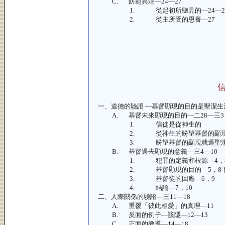
C.
防範異端—
24—27
1.
從起初所聽見的—
24—2
2.
從主所受的恩膏—
27
一、
道德的驗證 —基督顯現的目的是聖潔生
A.
基督未來顯現的目的—二
28—三3
1.
信徒是從神生的
2.
從神生的盼望基督的顯
3.
盼望基督的顯現就過聖
B.
基督過去顯現的意義—三
4—10
1.
犯罪的定義和根源—
4，
2.
基督顯現的目的—
5，8
3.
基督徒的回應—
6，9
4.
結論—
7，10
二、
人際關係的驗證—三
11—18
A.
重覆「彼此相愛」的真理—
11
B.
反面的例子—該隱—
12—13
C.
正面的教導—
14—18