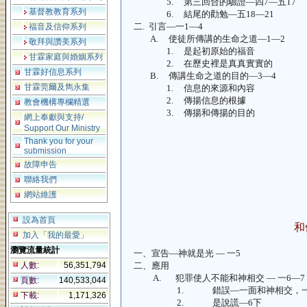
5.
第三回合的驗證—四
7—五17
基督教教育系列
6.
結尾的勸勉—五
18—21
二.
引言—一
1—4
福音及信仰系列
A.
使徒所傳講的生命之道—
1—2
敬拜與讚美系列
1.
是起初原始的福音
甘霖家庭與婚姻系列
2.
在歷史裡是真真實實的
甘霖好信息系列
B.
傳講生命之道的目的—
3—4
甘霖莞爾及雋永集
1.
信息的來源和內容
2.
傳揚信息的根據
教會機構專欄精選
3.
傳揚和傳揚的目的
網上奉獻與支持/
Support Our Ministry
Thank you for your
submission
故障申告
聯絡我們
網站維護
設為首頁
和
加入「我的最愛」
瀏覽流量統計
一、
宣告—神就是光 — 一
5
人數:
56,351,794
二、
應用
A.
犯罪使人不能和神相交 — 一
6—7
頁數:
140,533,044
1.
錯誤—一面和神相交，
下載:
1,171,326
2.
是說謊—
6下