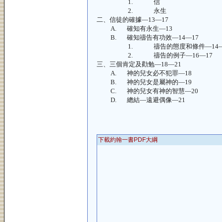
1.
信
2.
永生
二、
信徒的確據—
13—17
A.
確知有永生—
13
B.
確知禱告有功效—
14—17
1.
禱告的態度和條件—
14
2.
禱告的例子—
16—17
三、
三個肯定及勸勉—
18—21
A.
神的兒女必不犯罪—
18
B.
神的兒女是屬神的—
19
C.
神的兒女有神的智慧—
20
D.
總結—遠避偶像—
21
下載約翰一書PDF大綱