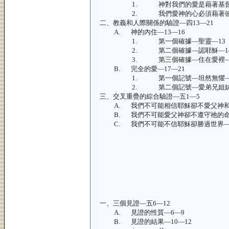
1.
神對我們的愛是藉著基
2.
我們愛神的心必須藉著
二、
教義和人際關係的驗證—四
13—21
A.
神的內住—
13—16
1.
第一個確據—聖靈—
13
2.
第二個確據—認耶穌—
3.
第三個確據—住在愛裡
B.
完全的愛—
17—21
1.
第一個記號—坦然無懼
2.
第二個記號—愛弟兄姐
三、
交叉重疊的綜合驗證—五
1—5
A.
我們不可能相信耶穌卻不愛父神
B.
我們不可能愛父神卻不遵守祂的
C.
我們不可能不信耶穌卻勝過世界
一、
三個見證—五
6—12
A.
見證的性質—
6—9
B.
見證的結果—
10—12