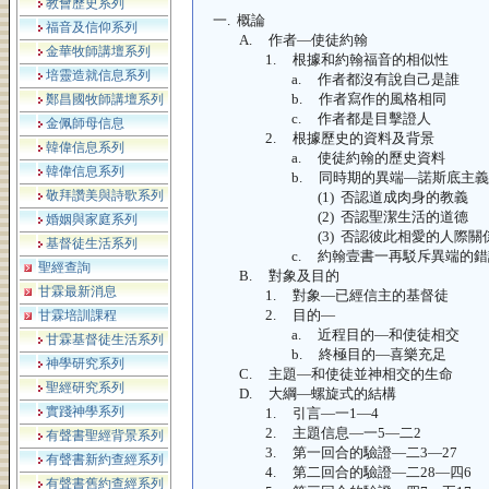
教會歷史系列
一.
概論
福音及信仰系列
A.
作者—使徒約翰
金華牧師講壇系列
1.
根據和約翰福音的相似性
培靈造就信息系列
a.
作者都沒有說自己是誰
b.
作者寫作的風格相同
鄭昌國牧師講壇系列
c.
作者都是目擊證人
金佩師母信息
2.
根據歷史的資料及背景
韓偉信息系列
a.
使徒約翰的歷史資料
韓偉信息系列
b.
同時期的異端—諾斯底主義
敬拜讚美與詩歌系列
(1)
否認道成肉身的教義
(2)
否認聖潔生活的道德
婚姻與家庭系列
(3)
否認彼此相愛的人際關
基督徒生活系列
c.
約翰壹書一再駁斥異端的錯
聖經查詢
B.
對象及目的
甘霖最新消息
1.
對象—已經信主的基督徒
2.
目的—
甘霖培訓課程
a.
近程目的—和使徒相交
甘霖基督徒生活系列
b.
終極目的—喜樂充足
神學研究系列
C.
主題—和使徒並神相交的生命
聖經研究系列
D.
大綱—螺旋式的結構
實踐神學系列
1.
引言—一
1—4
2.
主題信息—一
5—二2
有聲書聖經背景系列
3.
第一回合的驗證—二
3—27
有聲書新約查經系列
4.
第二回合的驗證—二
28—四6
有聲書舊約查經系列