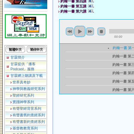
約翰一書 第四講
.
約翰一書 第五講
.
約翰一書 第六講
.
00:00
約翰一書 第
約翰一書 第
甘霖簡介
甘霖提供「播客
約翰一書 第
Podcast」服務
約翰一書 第
甘霖網上聽講及下載
約翰一書 第
世界真奇妙
神學與教義研究系列
約翰一書 第
聖經研究系列
實踐神學系列
有聲聖經背景系列
有聲書舊約查經系列
有聲書新約查經系列
基督教教育系列