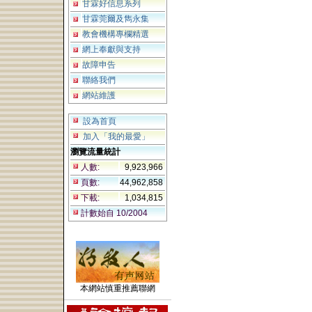
甘霖好信息系列
甘霖莞爾及雋永集
教會機構專欄精選
網上奉獻與支持
故障申告
聯絡我們
網站維護
設為首頁
加入「我的最愛」
瀏覽流量統計
人數:
9,923,966
頁數:
44,962,858
下載:
1,034,815
計數始自 10/2004
本網站慎重推薦聯網