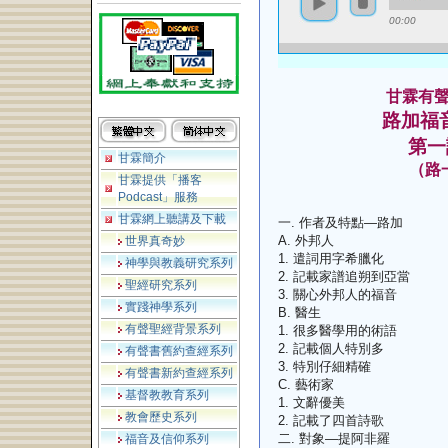
00:00
甘霖有
路
加福
第一
甘霖簡介
（路
甘霖提供「播客
Podcast」服務
甘霖網上聽講及下載
一. 作者及特點—路加
A. 外邦人
世界真奇妙
1. 遣詞用字希臘化
神學與教義研究系列
2. 記載家譜追朔到亞當
聖經研究系列
3. 關心外邦人的福音
實踐神學系列
B. 醫生
有聲聖經背景系列
1. 很多醫學用的術語
2. 記載個人特別多
有聲書舊約查經系列
3. 特別仔細精確
有聲書新約查經系列
C. 藝術家
基督教教育系列
1. 文辭優美
教會歷史系列
2. 記載了四首詩歌
二. 對象—提阿非羅
福音及信仰系列