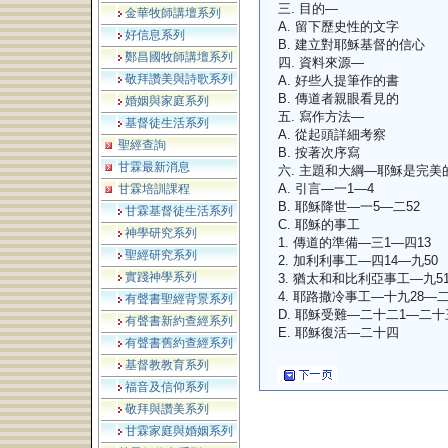
三. 目的—
金華牧師講壇系列
A. 留下歷史性的文字
好信息系列
B. 建立對耶穌基督的信心
鄭昌國牧師講壇系列
四. 資料來源—
敬拜讚美與詩歌系列
A. 好些人提筆作的書
B. 傳道者親眼看見的
婚姻與家庭系列
五. 寫作方法—
基督徒生活系列
A. 從起頭詳細考察
聖經查詢
B. 按著次序寫
甘霖最新消息
六. 主題和大綱—耶穌是完美
A. 引言—一1—4
甘霖培訓課程
B. 耶穌降世—一5—二52
甘霖基督徒生活系列
C. 耶穌的事工
神學研究系列
1. 傳道的準備—三1—四13
聖經研究系列
2. 加利利事工—四14—九50
實踐神學系列
3. 猶太和和比利亞事工—九5
4. 耶路撒冷事工—十九28—
有聲書聖經背景系列
D. 耶穌受難—二十二1—二十
有聲書新約查經系列
E. 耶穌復活—二十四
有聲書舊約查經系列
基督教教育系列
福音及信仰系列
敬拜與讚美系列
甘霖家庭與婚姻系列