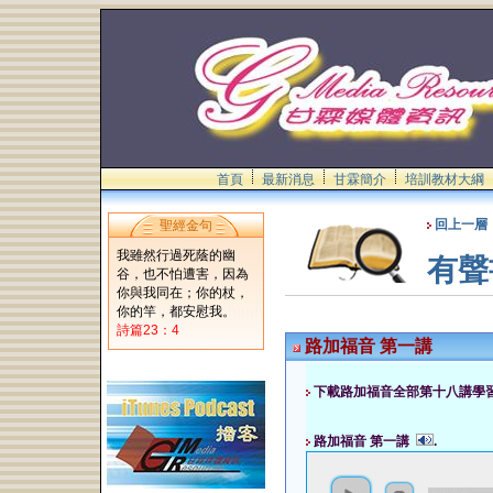
首頁
最新消息
甘霖簡介
培訓教材大綱
回上一層
聖經金句
我雖然行過死蔭的幽
有聲
谷，也不怕遭害，因為
你與我同在；你的杖，
你的竿，都安慰我。
詩篇23：4
路加福音 第一講
下載路加福音全部第十八講學
路加福音 第一講
.