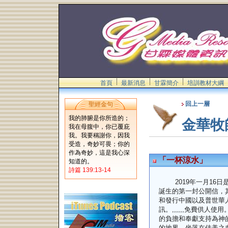
首頁
最新消息
甘霖簡介
培訓教材大綱
回上一層
聖經金句
我的肺腑是你所造的；
金華牧
我在母腹中，你已覆庇
我。我要稱謝你，因我
受造，奇妙可畏；你的
作為奇妙，這是我心深
「一杯涼水」
知道的。
詩篇 139:13-14
2019
年一月
16
日
誕生的第一封公開信，
和發行中國以及普世華
訊。
,,,,,,
免費供人使用
的負擔和奉獻支持為神
的地界，坐落在佳美之