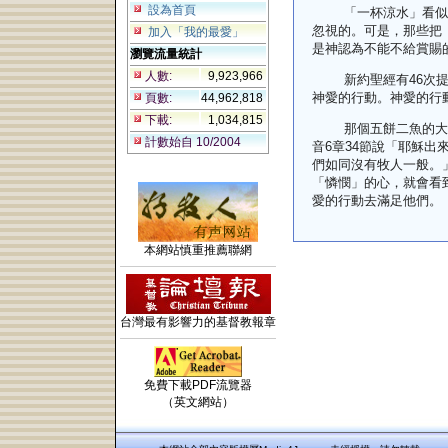
設為首頁
「
一杯涼水
」
看似
忽視的
。
可是
，
那些把
加入「我的最愛」
是神認為不能不給賞賜
瀏覽流量統計
人數:
9,923,966
新約聖經有
46
次
神愛的行動
。
神愛的行
頁數:
44,962,818
下載:
1,034,815
那個五餅二魚的大
計數始自 10/2004
音
6
章
34
節說「耶穌出
們如同沒有牧人一般。
「憐憫」的心，就會看
愛的行動去滿足他們。
本網站慎重推薦聯網
台灣最有影響力的基督教報章
免費下載PDF流覽器
（英文網站）