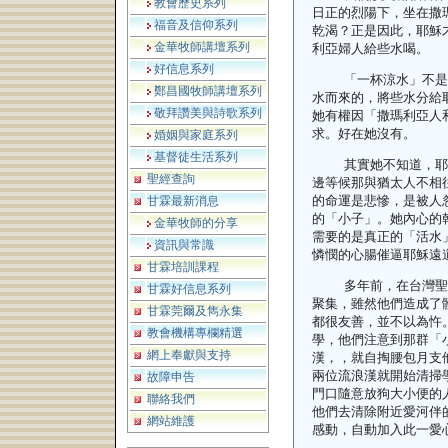
教會歷史系列
日正的烈陽下，坐在撒
福音及信仰系列
乾渴？正是因此，耶穌
金華牧師講壇系列
利亞婦人給些水喝。
好信息系列
「一杯涼水」不是
鄭昌國牧師講壇系列
水而來的，將些水分給
敬拜讚美與詩歌系列
她有權因「撒瑪利亞人
求。好在她沒有。
婚姻與家庭系列
基督徒生活系列
其實她不知道，耶
聖經查詢
邊等候那與猶太人不相
的命運是悲慘，是被人
甘霖最新消息
的「小子」。她內心的
金華牧師的分享
需要的是真正的「活水
資訊與常識
憐憫的心腸催逼耶穌遠
甘霖培訓課程
多年前，在台灣聖
甘霖好信息系列
聚集，雖然他們造成了
甘霖莞爾及雋永集
都很友善，並不以為忤
教會機構專欄精選
學，他們注意到那群「
網上奉獻與支持
漢，，就自掏腰包月支
兩位流浪漢就開始清掃
故障申告
門口隨意放狗大小便的
聯絡我們
他們去清除附近愛河伴
網站維護
感動，自動加入此一愛