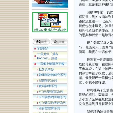
過款，就是要讓神來印
回顧
18
年前，我
程問世，到如今增加到
路的流量達一千七百八
我們也從未匱乏。神果
祂託付給我們的使命。
的恩典和我們一起敬拜
現在分享我稱之為
42
：無論何人，因為門
甘霖簡介
個喝，我實在告訴你們
甘霖提供「播客
Podcast」服務
最近有一則新聞說
甘霖網上聽講及下載
危的母親以後，在趕回
不出車資，在途中被巴
世界真奇妙
的冰雪中徒步摸索，最
神學與教義研究系列
噓。最後那巴士司機也
聖經研究系列
此，令我不勝唏噓。
實踐神學系列
那司機為了忠於職
有聲聖經背景系列
質疑的權利。問題是，
有聲書舊約查經系列
介小女子至關生死的重
有聲書新約查經系列
沒有意識到只需替那女
基督教教育系列
我們讀約翰福音第