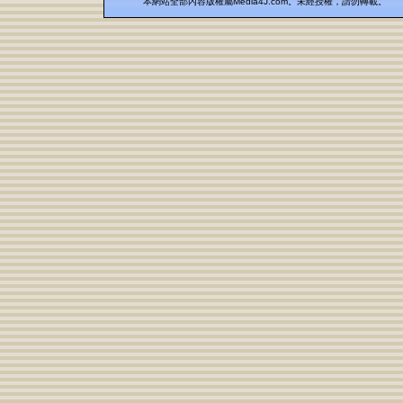
本網站全部內容版權屬Media4J.com。未經授權，請勿轉載。