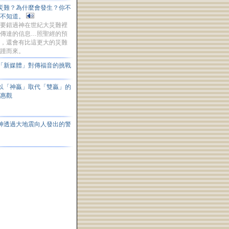
災難？為什麼會發生？你不
能不知道。
要錯過神在世紀大災難裡
傳達的信息…照聖經的預
，還會有比這更大的災難
踵而來。
「新媒體」對傳福音的挑戰
以「神贏」取代「雙贏」的
互惠觀
神透過大地震向人發出的警
告