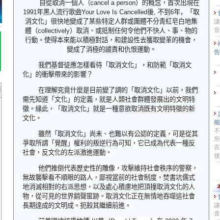
自從取消一個人（
cancel a person
）的概念，首次出現在
1991
年
黑人流行歌曲
Your Love Is Cancelled
後
,
不到
6
年，
「
取
消文化」
很快地變成了某些特定人群或團體不分青紅皂白地
集
讓
音
體（
collectively
）
取消、或抵制任何令他們不快人、事、物的
行動。使得本來能以積極對話，和建設性去獲取變革的機會，
變成了消極的譴責和仇恨運動。
我們基督徒應怎樣看待「取消文化」，和防範「
取消文
化」的
衝擊帶來的影響？
在理解
究竟什麼是目前變了調的「取消文化」以前，
我們
需
先
知道「文化」的定義
，
就是
人類
社會群體
發展出
的
文明
特
徵。
緣此，
「
取消文化」就是
一種意欲
取消既有文明特徵的新
文化。
不
雖然
「
取消文化」
尚未、也難以
有公認的定義，可是
從
其
所
爭取所謂「覺醒」權利的叛逆
行為
可知，它已成為代表
一種反
言
社會，反
文化的
左派激進
運動。
接
他們
推
倒
代表歷史性的雕像，
攻擊維持社會秩序的警察，
無故襲擊看不順眼的路人，鄙視當前的社會制度，
焚書坑儒式
地
消滅
相對的右派
思想，
以及處心積慮地把
頂撞取消文化的人
物
，從可見的世界銷聲匿跡。
取消文化正在
無情地
吞噬
這
社會
長期達成的
文明
成。扼殺其繼續
前進。
讓
音