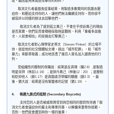
底，翻出能用來製造攻擊你的材料？
取消文化者最擅長從事結黨，用製造多數贊同的氛圍去壓
迫你，和壓迫支持你的人，讓他們無法繼續支持你。而你卻不
被容許以同樣的辦法去回擊他們。
取消文化者
為了達到孤立異己，不會在乎控訴異己的理由
是否真實。他們反而會積極採取拖延戰術，利用「重複多說幾
次，人就會相信」的技倆去打擊異己。
取消文化者對心理學家史蒂文（
Steven Pinker
）的立場不
快，就從他的社交媒體帖文裡，挑出「城市犯罪」，和「城市
暴力」來斷章取義；成功地慫恿了幾百人簽名加入譴責他的行
列。
受
組織性的壓制的
保羅說：結黨是反真理（羅
2:8
）
;
是製造
明星崇拜（林前
11:19
）；是排斥異己（林後
12
：
20
）；是壓制
和貶抑他人（腓
1:17
）是貪圖虛浮榮耀的驕傲（腓
2:3
）。最
後，猶大說：結黨是沒有聖靈者的記號（猶
1:19
）。
4.
株連九族式的抵制
(
Secondary Boycotts)
支持您的人是否被威脅將受到與您相同的懲罰性待遇？取
消文化者會逼迫你的雇主和專業同事，以解僱來要脅你就範。
否則，他們就會遭到與你一樣的後果。