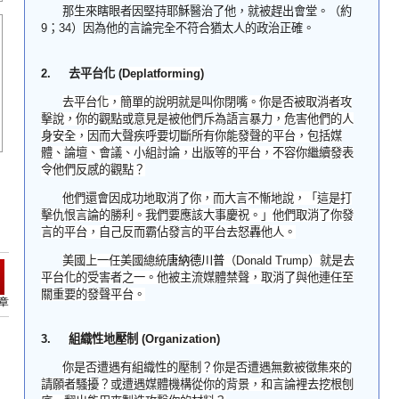
那生來瞎眼者因堅持耶穌醫治了他，就被趕出會堂。（約
9
；
34
）因為他的言論完全不符合猶太人的政治正確。
2.
去平台
化
(
Deplatforming)
去平台化，簡單的說明就是叫你閉嘴。你是否被取消者攻
擊說，你的觀點或意見是被他們斥為語言暴力，危害他們的人
身安全，因而大聲疾呼要切斷所有你能發聲的平台，包括媒
體、論壇、會議、小組討論，出版等的平台，不容你繼續發表
令他們反感的觀點？
他們還會因成功地取消了你，而大言不慚地說，「這是打
擊仇恨言論的勝利。我們要應該大事慶祝。」他們取消了你發
言的平台，自己反而霸佔發言的平台去怒轟他人。
美國
上一任美國總統
唐納德川普
（
Donald Trump
）就是去
平台化的受害者之一。他被主流媒體禁聲，取消了與他連任至
關重要的發聲平台。
章
3.
組織性地壓制
(Organization)
你是否遭遇有
組織性的壓制
？你是否遭遇無數被徵集來的
請願者騷擾？或遭遇媒體機構從你的背景，和言論裡去挖根刨