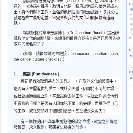
前美國總統
唐納德
·
川普
（
Donald Trump
）在
2020
年
7
月的一次演講中批評，取消文化是一種用於懲罰和羞辱異議人
士，將他們趕下工作，並強迫他們屈服的政治武器。取消文化
不
就是
極權主義的定義。它完全與我們的文化和價值觀背道而
所
馳。
言
接
容我根據約拿單勞赫博士（
Dr. Jonathan Rauch
）提出辨
識取消文化的
6
個特徵
，
來讓我們做個自我檢查是否已經落入被
取消的黑名單了？
(
細節，請循
關鍵詞去
鏈接：‘
persuasion, jonathan rauch,
the cancel culture checklist
’
）
1.
懲罰
(
Punitiveness
)
懲罰是有效取消某人的工具之一。在取消文化的波瀾中，
是否有人會壓迫你的雇主、或社交團體，因你持不同的立場，
或社會議題而孤立你，甚至讓你丟掉工作，以阻止你達成他們
不喜歡的目標？
是否有人因你犯下單一的失誤，而讓你從自己
的工作、或社交領域中被限制活動，甚至被永久消失？
有一位教授因不滿學生觸犯他的政治立場，就當之無愧地
發誓要「永久取消」
那
研究生終身的前途。