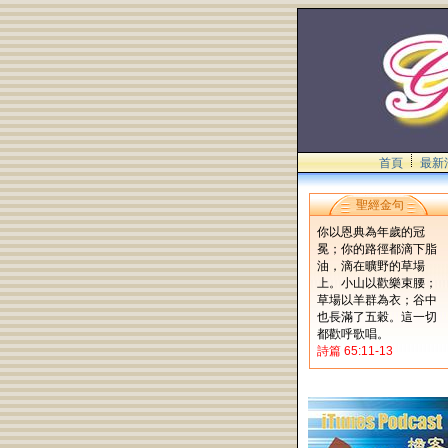
首頁
最新
聖經金句
你以恩典為年歲的冠
冕；你的路徑都滴下脂
油，滴在曠野的草場
上。小山以歡樂束腰；
草場以羊群為衣；谷中
也長滿了五穀。這一切
都歡呼歌唱。
詩篇 65:11-13