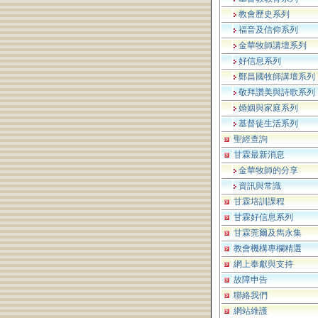
教會歷史系列
福音及信仰系列
金華牧師講壇系列
好信息系列
鄭昌國牧師講壇系列
敬拜讚美與詩歌系列
婚姻與家庭系列
基督徒生活系列
聖經查詢
甘霖最新消息
金華牧師的分享
資訊與常識
甘霖培訓課程
甘霖好信息系列
甘霖莞爾及雋永集
教會機構專欄精選
網上奉獻與支持
故障申告
聯絡我們
網站維護