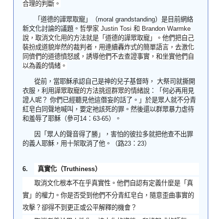
合理的判斷。
「道德的譁眾取寵」（
moral grandstanding
）是目前網絡
新文化討論的議
題。
哲學家
Justin Tosi
和
Brandon Warmke
說，取消文化用的方法就是「道德的譁眾取寵」。他們把自己
裝扮成道貌岸然的裁判者，用連續轟炸式的簡單語言，去激化
同儕們的道德憤怒感，誘導他們不去查證事實，和坐實他們自
以為義的情緒。
從前，當耶穌承認自己是神的兒子基督時，
大祭司就撕開
衣服，利用
譁眾取寵的方法挑逗群眾的情緒
說：「何必再用見
證人呢？
你們已經聽見他這僭妄的話了。」於是眾人就不分青
紅皂白同聲地喊叫，要定祂該死的罪。然後還以群眾暴力虐待
和羞辱了耶穌（參
可
14
：
63-65
）
。
因「眾人的聲音得了勝」，害怕的彼拉多就把他查不出罪
的義人耶穌，用十架取消了他。（路
23
：
23
）
6.
真實化（
Truthiness
）
取消文化根本不在乎真實性。他們自認有定義什麼是「真
實」的權力。你是否受到他們不分青紅皂白，隨意歪曲事實的
攻擊？卻得不到更正或公平解釋的機會？