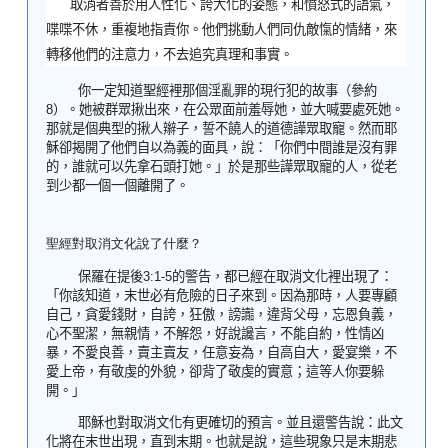
取消者善於用人性化、誇大化的姿態，和憤怒式的語氣，
喋喋不休，重複地指責你。他們挑動人們同仇敵愾的情緒，來
轉移他們的注意力，不去追究真理和事實。
你一定知道聖經裡那個淫亂罪的現
行
犯的
故事（參約
8
）
。她被群眾揪出來，在公眾面前羞辱她，並大喊要處死她
。
那就是個典型的揪人辮子，誓不饒人的
道德譁眾取寵
。然而耶
穌卻揭開了他們自以為義的面具，說：
「你們
中
間誰是沒有罪
的，誰就可以先拿
石
頭打她。
」於是那些譁眾取寵的人，
從老
到
少都
一個一個離開了
。
聖經對取消文化說了什麼？
保羅在
提後
3:1-5
的
警告
，都已經在取消文化裡出現
了：
「
你該知道，末世必有危險的日子來到。因為那時，人要專顧
自己，貪愛錢財，自誇，狂傲，謗讟，違背父母，忘恩負義，
心不聖潔，無親情，不解怨，好說讒言，不能自約，性情凶
暴，不愛良善，賣主賣友，任意妄為，自高自大，愛宴樂，不
愛上帝，有敬虔的
外
貌，卻背了敬虔的實意；這等人你要躲
開。」
耶穌也對取消文化有更確切的預言。並且還警告說：
此文
化將在末世出現，直到末期。也就是說，
這些現象只是末期悲