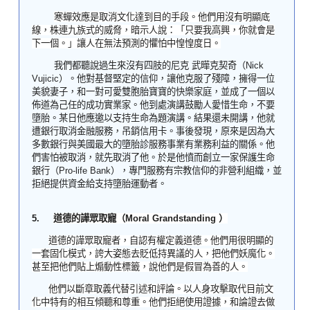
寒蟬效應是取消文化達到目的手段。他們用沒有明顯底
線，株連九族式的威脅，暗示人說：「只要我高興，你就會是
下一個。」讓人在無法預測的懼怕中惶惶度日。
我們都聽說過生來沒有四肢的
尼克 武曄克契
奇（
Nick
Vujicic
）。他對基督堅定的信仰，讓他克服了殘障，擁得一位
美貌妻子，和一對可愛雙胞胎寶寶的快樂家庭，並成了一個以
佈道為己任的成功實業家。他到處演講鼓勵人愛惜生命，不要
墮胎。某日他應邀以支持生命為題演講。結果還未開講，他就
遭銀行取消金融服務，吊銷信用卡。事後發現，原來是因為大
多數銀行與美國最大的墮胎診服務事業有業務利益的關係。他
們害怕被取消，就先取消了他。於是他憤而創立一家保護生命
銀行（
Pro-life Bank
），專門服務有宗教信仰的非營利組織，並
拒絕提供資金給支持墮胎運動者。
5.
道德的譁眾取寵（
Moral Grandstanding
）
道德的譁眾取寵者，自認有權定義道德。他們用很明顯的
一套固化模式，誇大姿態去貶低持異議的人，把他們妖魔化。
甚至把他們貼上煽動性標籤，說他們是假冒為善的人。
他們以斷章取義代替引述和評論。以人身攻擊取代目前文
化中特有的相互傾聽和尊重。他們拒絕使用證據，和論證去做