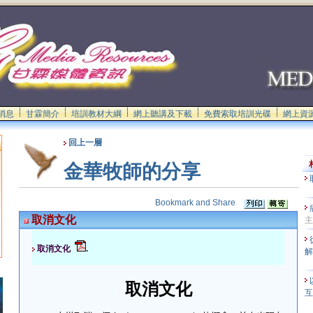
消息
甘霖簡介
培訓教材大綱
網上聽講及下載
免費索取培訓光碟
網上資
回上一層
金華牧師的分享
取消文化
主
取消文化
.
取消文化