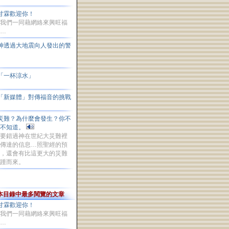
甘霖歡迎你！
我們一同藉網絡來興旺福
…
神透過大地震向人發出的警
告
「一杯涼水」
「新媒體」對傳福音的挑戰
災難？為什麼會發生？你不
能不知道。
要錯過神在世紀大災難裡
傳達的信息…照聖經的預
，還會有比這更大的災難
踵而來。
本目錄中最多閱覽的文章
甘霖歡迎你！
我們一同藉網絡來興旺福
…