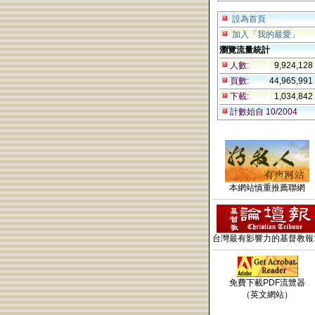
設為首頁
加入「我的最愛」
瀏覽流量統計
人數:
9,924,128
頁數:
44,965,991
下載:
1,034,842
計數始自 10/2004
本網站慎重推薦聯網
台灣最有影響力的基督教報
免費下載PDF流覽器
（英文網站）