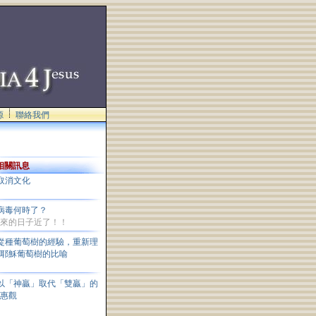
源
聯絡我們
相關訊息
取消文化
病毒何時了？
來的日子近了！！
從種葡萄樹的經驗，重新理
解耶穌葡萄樹的比喻
以「神贏」取代「雙贏」的
互惠觀