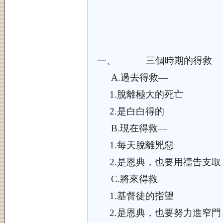
一、
三個時期的得救
A.
過去得救—
1.
脫離極大的死亡
2.
是白白得的
B.
現在得救—
1.
每天脫離兇惡
2.
是恩典，也要用禱告支取
C.
將來得救
1.
基督徒的指望
2.
是恩典，也要努力進窄門