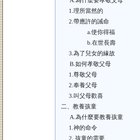
A.
為什麼要孝敬父母
1.
理所當然的
2.
帶應許的誡命
a.
使你得福
b.
在世長壽
3.
為了兒女的緣故
B.
如何孝敬父母
1.
尊敬父母
2.
奉養父母
3.
叫父母歡喜
二、
教養孩童
A.
為什麼要教養孩童
1.
神的命令
2.
孩童的需要