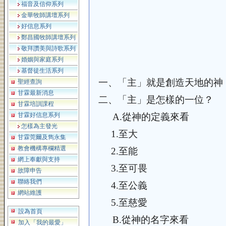
福音及信仰系列
金華牧師講壇系列
好信息系列
鄭昌國牧師講壇系列
敬拜讚美與詩歌系列
婚姻與家庭系列
基督徒生活系列
一、
「主」就是創造天地的神
聖經查詢
甘霖最新消息
二、
「主」是怎樣的一位？
甘霖培訓課程
甘霖好信息系列
A.
從神的定義來看
怎樣為主發光
1.
至大
甘霖莞爾及雋永集
教會機構專欄精選
2.
至能
網上奉獻與支持
3.
至可畏
故障申告
聯絡我們
4.
至公義
網站維護
5.
至慈愛
設為首頁
B.
從神的名字來看
加入「我的最愛」