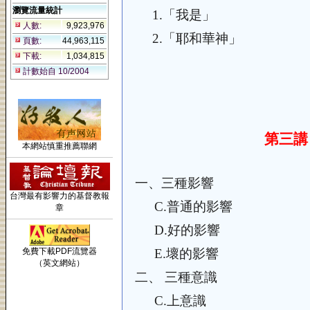
瀏覽流量統計
1.
「我是」
人數:
9,923,976
2.
「耶和華神」
頁數:
44,963,115
下載:
1,034,815
計數始自 10/2004
第三講
本網站慎重推薦聯網
一、
三種影響
台灣最有影響力的基督教報
C.
普通的影響
章
D.
好的影響
免費下載PDF流覽器
E.
壞的影響
（英文網站）
二、
三種意識
C.
上意識