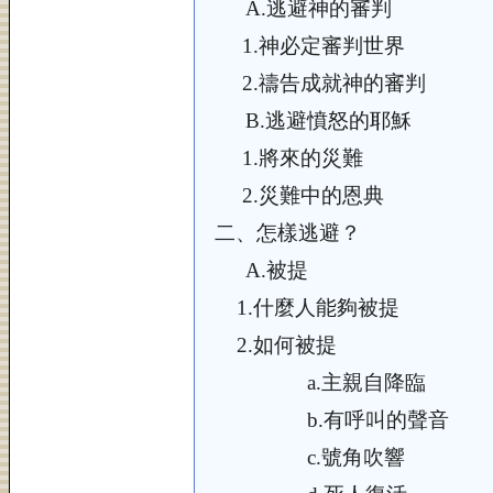
A.
逃避神的審判
1.
神必定審判世界
2.
禱告成就神的審判
B.
逃避憤怒的耶穌
1.
將來的災難
2.
災難中的恩典
二、
怎樣逃避？
A.
被提
1.
什麼人能夠被提
2.
如何被提
a
.
主親自降臨
b.
有呼叫的聲音
c.
號角吹響