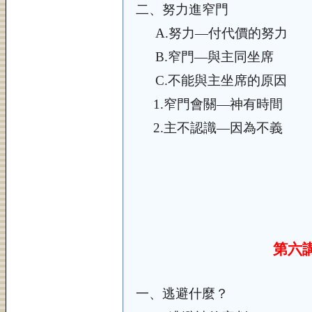
二、
努力進窄門
A.
努力—付代價的努力
B.
窄門—與主同坐席
C.
不能與主坐席的原因
1.
窄門會關—神有時間
2.
主不認識—因為不義
第六
一、
逃避什麼？