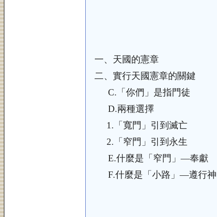
一、
天國的憲章
二、
實行天國憲章的關鍵
C.
「你們」是指門徒
D.
兩種選擇
1.
「寬門」引到滅亡
2.
「窄門」引到永生
E.
什麼是「窄門」—奉獻
F.
什麼是「小路」—遵行神