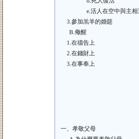
d.
死人復活
e.
活人在空中與主相
3.
參加羔羊的婚筵
B.
儆醒
1.
在禱告上
2.
在錢財上
3.
在事奉上
一、
孝敬父母