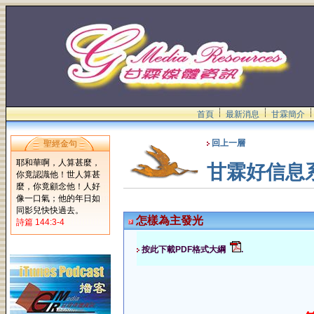
首頁
最新消息
甘霖簡介
回上一層
聖經金句
耶和華啊，人算甚麼，
甘霖好信息
你竟認識他！世人算甚
麼，你竟顧念他！人好
像一口氣；他的年日如
同影兒快快過去。
怎樣為主發光
詩篇 144:3-4
按此下載PDF格式大綱
.