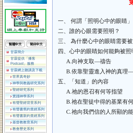
一、
何謂「照明心中的眼睛」
二、
誰的心眼需要照明？
三、
為什麼心中的眼睛需要被
四、
心中的眼睛如何能夠被照
甘霖簡介
甘霖提供「播客
A.
向神支取—禱告
Podcast」服務
甘霖網上聽講及下載
B.
依靠聖靈進入神的真理
世界真奇妙
五、
「知道」的內容
神學與教義研究系列
聖經研究系列
A.
祂的恩召有何等指望
實踐神學系列
B.
祂在聖徒中得的基業有
有聲聖經背景系列
有聲書舊約查經系列
C.
祂向我們信的人所顯的
有聲書新約查經系列
基督教教育系列
教會歷史系列