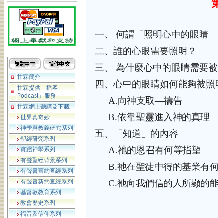
一、
何謂「照明心中的眼睛」
二、
誰的心眼需要照明？
三、
為什麼心中的眼睛需要被
甘霖簡介
四、
心中的眼睛如何能夠被照
甘霖提供「播客
Podcast」服務
A.
向神支取—禱告
甘霖網上聽講及下載
B.
依靠聖靈進入神的真理
世界真奇妙
神學與教義研究系列
五、
「知道」的內容
聖經研究系列
A.
祂的恩召有何等指望
實踐神學系列
有聲聖經背景系列
B.
祂在聖徒中得的基業有
有聲書舊約查經系列
有聲書新約查經系列
C.
祂向我們信的人所顯的
基督教教育系列
教會歷史系列
福音及信仰系列