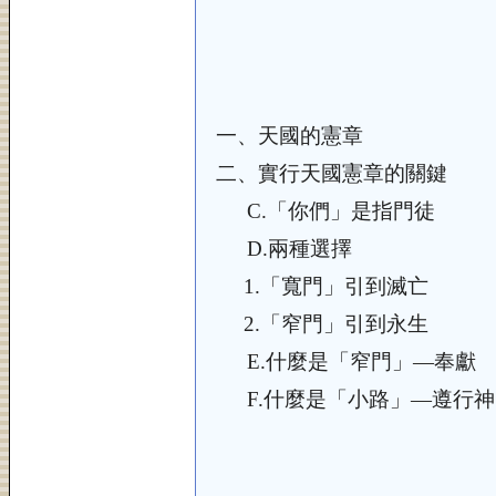
一、
天國的憲章
二、
實行天國憲章的關鍵
C.
「你們」是指門徒
D.
兩種選擇
1.
「寬門」引到滅亡
2.
「窄門」引到永生
E.
什麼是「窄門」—奉獻
F.
什麼是「小路」—遵行神