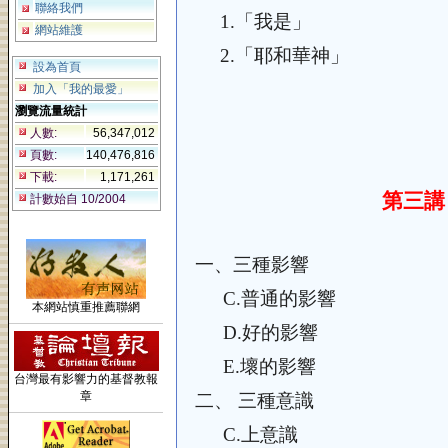
聯絡我們
1.
「我是」
網站維護
2.
「耶和華神」
設為首頁
加入「我的最愛」
瀏覽流量統計
人數:
56,347,012
頁數:
140,476,816
下載:
1,171,261
第三講
計數始自 10/2004
一、
三種影響
C.
普通的影響
本網站慎重推薦聯網
D.
好的影響
E.
壞的影響
台灣最有影響力的基督教報
章
二、
三種意識
C.
上意識