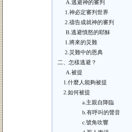
A.
逃避神的審判
1.
神必定審判世界
2.
禱告成就神的審判
B.
逃避憤怒的耶穌
1.
將來的災難
2.
災難中的恩典
二、
怎樣逃避？
A.
被提
1.
什麼人能夠被提
2.
如何被提
a
.
主親自降臨
b.
有呼叫的聲音
c.
號角吹響