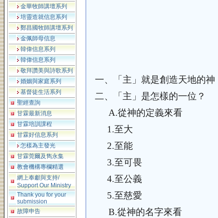
金華牧師講壇系列
培靈造就信息系列
鄭昌國牧師講壇系列
金佩師母信息
韓偉信息系列
韓偉信息系列
敬拜讚美與詩歌系列
一、
「主」就是創造天地的神
婚姻與家庭系列
基督徒生活系列
二、
「主」是怎樣的一位？
聖經查詢
A.
從神的定義來看
甘霖最新消息
甘霖培訓課程
1.
至大
甘霖好信息系列
2.
至能
怎樣為主發光
甘霖莞爾及雋永集
3.
至可畏
教會機構專欄精選
4.
至公義
網上奉獻與支持/
Support Our Ministry
5.
至慈愛
Thank you for your
submission
B.
從神的名字來看
故障申告