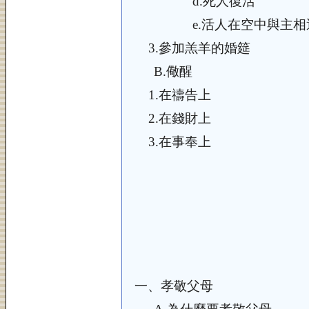
d.
死人復活
e.
活人在空中與主相
3.
參加羔羊的婚筵
B.
儆醒
1.
在禱告上
2.
在錢財上
3.
在事奉上
一、
孝敬父母