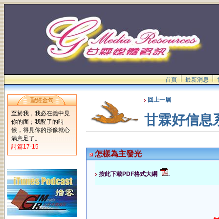
首頁
最新消息
回上一層
聖經金句
至於我，我必在義中見
甘霖好信息
你的面；我醒了的時
候，得見你的形像就心
滿意足了。
詩篇17-15
怎樣為主發光
按此下載PDF格式大綱
.