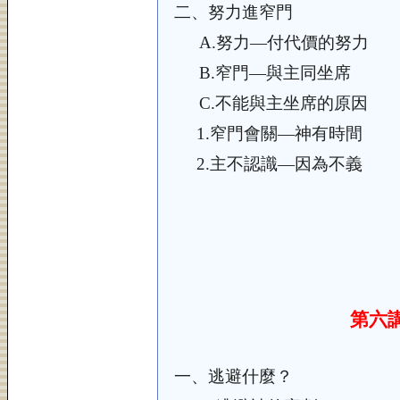
二、
努力進窄門
A.
努力—付代價的努力
B.
窄門—與主同坐席
C.
不能與主坐席的原因
1.
窄門會關—神有時間
2.
主不認識—因為不義
第六
一、
逃避什麼？