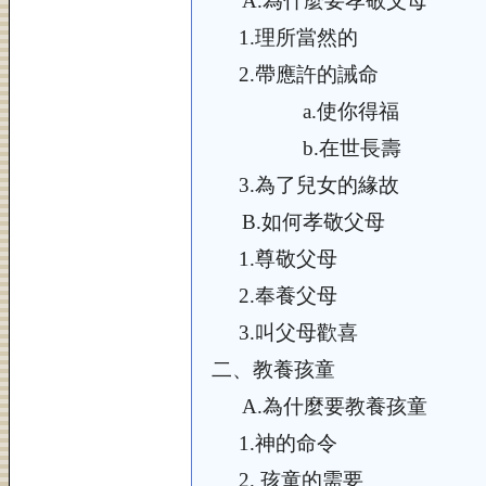
A.
為什麼要孝敬父母
1.
理所當然的
2.
帶應許的誡命
a.
使你得福
b.
在世長壽
3.
為了兒女的緣故
B.
如何孝敬父母
1.
尊敬父母
2.
奉養父母
3.
叫父母歡喜
二、
教養孩童
A.
為什麼要教養孩童
1.
神的命令
2.
孩童的需要