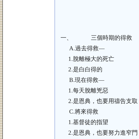
一、
三個時期的得救
A.
過去得救—
1.
脫離極大的死亡
2.
是白白得的
B.
現在得救—
1.
每天脫離兇惡
2.
是恩典，也要用禱告支取
C.
將來得救
1.
基督徒的指望
2.
是恩典，也要努力進窄門