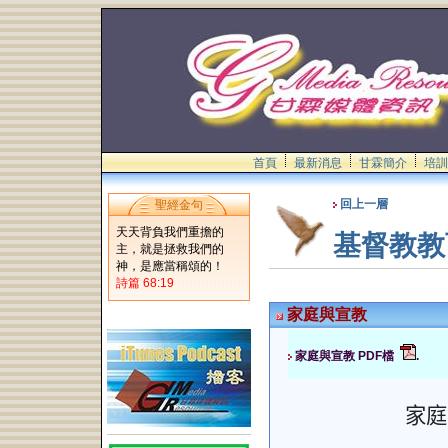
首頁
最新消息
甘霖簡介
培訓
回上一層
聖經金句
天天背負我們重擔的
基督教教
主，就是拯救我們的
神，是應當稱頌的！
詩篇 68:19
家庭與宣教
家庭與宣教 PDF檔
.
家庭