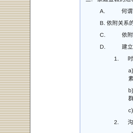
A.
何谓
B.
依附关系
C.
依附
D.
建立
1.
a
b
c)
2.