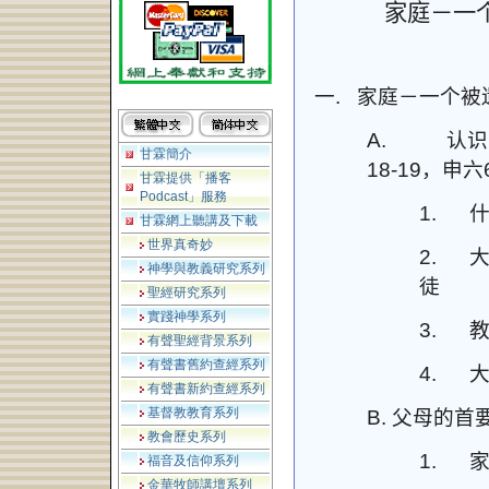
家庭－一
一.
家庭－一个被
A.
认识
甘霖簡介
18-19，申六6
甘霖提供「播客
Podcast」服務
1.
甘霖網上聽講及下載
世界真奇妙
2.
神學與教義研究系列
徒
聖經研究系列
實踐神學系列
3.
有聲聖經背景系列
有聲書舊約查經系列
4.
有聲書新約查經系列
基督教教育系列
B.
父母的首
教會歷史系列
1.
福音及信仰系列
金華牧師講壇系列