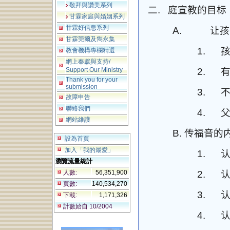
敬拜與讚美系列
二.
庭宣教的目标
甘霖家庭與婚姻系列
甘霖好信息系列
A.
让孩
甘霖莞爾及雋永集
1.
教會機構專欄精選
網上奉獻與支持/
Support Our Ministry
2.
Thank you for your
submission
3.
故障申告
聯絡我們
4.
網站維護
B.
传福音的
設為首頁
加入「我的最愛」
1.
瀏覽流量統計
人數:
56,351,900
2.
頁數:
140,534,270
3.
下載:
1,171,326
計數始自 10/2004
4.