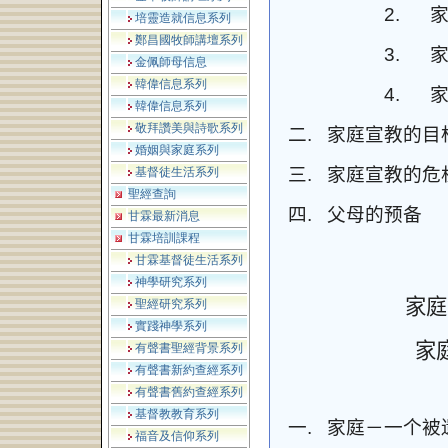
2.
培靈造就信息系列
鄭昌國牧師講壇系列
3.
金佩師母信息
韓偉信息系列
4.
韓偉信息系列
敬拜讚美與詩歌系列
二.
家庭宣教的目
婚姻與家庭系列
三.
家庭宣教的危
基督徒生活系列
聖經查詢
四.
父母的预备
甘霖最新消息
甘霖培訓課程
甘霖基督徒生活系列
神學研究系列
家庭
聖經研究系列
實踐神學系列
家
有聲書聖經背景系列
有聲書新約查經系列
有聲書舊約查經系列
基督教教育系列
一.
家庭－一个被
福音及信仰系列