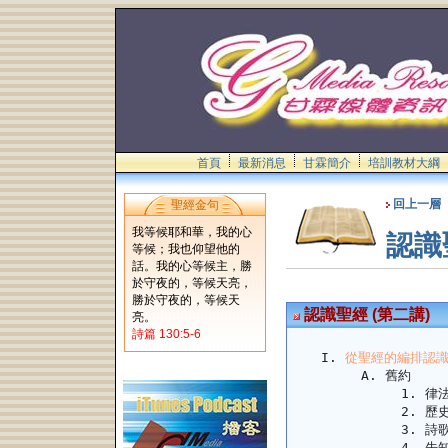
首頁
最新消息
甘霖簡介
培訓教材大綱
回上一層
聖經金句
我等候耶和華，我的心
認識
等候；我也仰望他的
話。我的心等候主，勝
於守夜的，等候天亮，
勝於守夜的，等候天
認識聖經 (第二講)
亮。
詩篇 130:5-6
從聖經的編排認
舊約
律
歷
詩
先