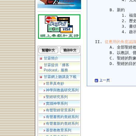
新約
福
歷
書
啟
從應用的角度認識
全部聖經
以教訓、
聖經的對
甘霖簡介
聖經的目
甘霖提供「播客
Podcast」服務
甘霖網上聽講及下載
世界真奇妙
神學與教義研究系列
聖經研究系列
實踐神學系列
有聲聖經背景系列
有聲書舊約查經系列
有聲書新約查經系列
基督教教育系列