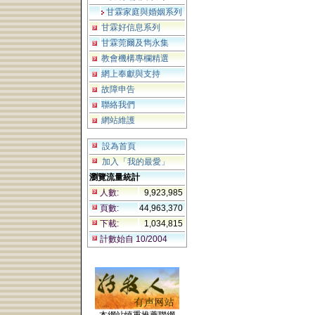
甘霖家庭與婚姻系列
甘霖好信息系列
甘霖莞爾及雋永集
教會機構專欄精選
網上奉獻與支持
故障申告
聯絡我們
網站維護
設為首頁
加入「我的最愛」
瀏覽流量統計
人數:
9,923,985
頁數:
44,963,370
下載:
1,034,815
計數始自 10/2004