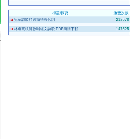
標題/摘要
瀏覽次數
兒童詩歌精選簡譜與歌詞
212578
林道亮牧師教唱經文詩歌 PDF簡譜下載
147525