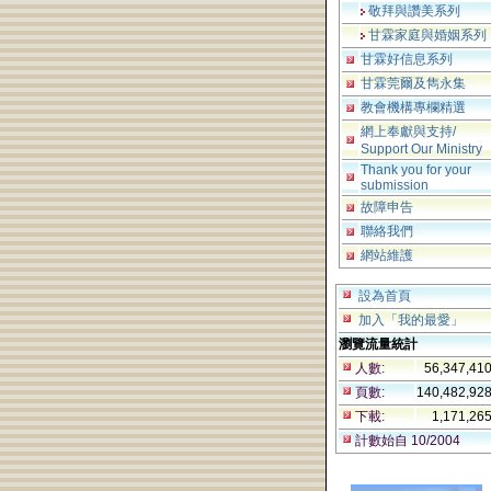
敬拜與讚美系列
甘霖家庭與婚姻系列
甘霖好信息系列
甘霖莞爾及雋永集
教會機構專欄精選
網上奉獻與支持/
Support Our Ministry
Thank you for your
submission
故障申告
聯絡我們
網站維護
設為首頁
加入「我的最愛」
瀏覽流量統計
人數:
56,347,41
頁數:
140,482,92
下載:
1,171,26
計數始自 10/2004