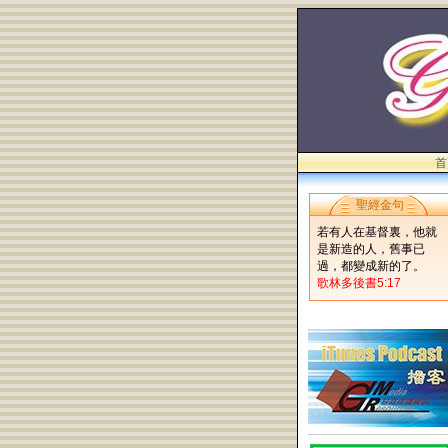
首
聖經金句
若有人在基督裏，他就
是新造的人，舊事已
過，都變成新的了。
歌林多後書5:17