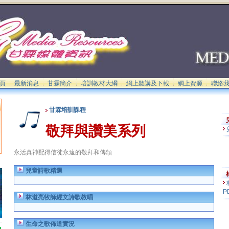
頁
最新消息
甘霖簡介
培訓教材大綱
網上聽講及下載
網上資源
聯絡
甘霖培訓課程
敬拜與讚美系列
永活真神配得信徒永遠的敬拜和傳頌
兒童詩歌精選
P
林道亮牧師經文詩歌教唱
生命之歌佈道實況