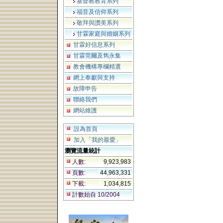
基督教教育系列
福音及信仰系列
敬拜與讚美系列
甘霖家庭與婚姻系列
甘霖好信息系列
甘霖莞爾及雋永集
教會機構專欄精選
網上奉獻與支持
故障申告
聯絡我們
網站維護
設為首頁
加入「我的最愛」
瀏覽流量統計
人數:
9,923,983
頁數:
44,963,331
下載:
1,034,815
計數始自 10/2004