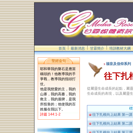
首頁
最新消息
甘霖簡介
培訓教材大綱
聖經金句
福音及信仰系列
耶和華我的磐石是應當
往下扎
稱頌的！他教導我的手
爭戰，教導我的指頭打
仗。
從屬靈生命成長的起點，屬
他是我慈愛的主，我的
生命成長的表現，以及屬靈
山寨，我的高臺，我的
救主，我的盾牌，是我
所投靠的；他使我的百
標
姓服在我以下。
詩篇 144:1-2
往下扎根向上結果 第一
往下扎根向上結果 第二
往下扎根向上結果 第三