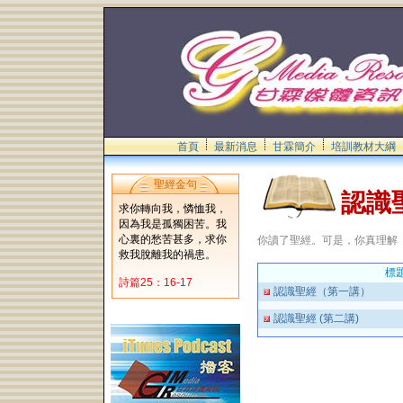
首頁
最新消息
甘霖簡介
培訓教材大綱
聖經金句
認識
求你轉向我，憐恤我，
因為我是孤獨困苦。我
心裏的愁苦甚多，求你
你讀了聖經。可是，你真理解
救我脫離我的禍患。
標
詩篇25：16-17
認識聖經（第一講）
認識聖經 (第二講)