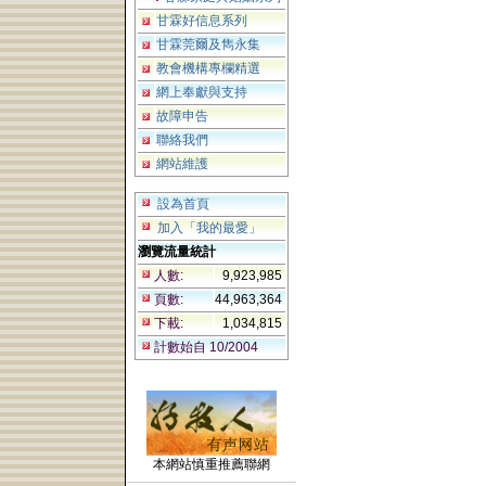
甘霖好信息系列
甘霖莞爾及雋永集
教會機構專欄精選
網上奉獻與支持
故障申告
聯絡我們
網站維護
設為首頁
加入「我的最愛」
瀏覽流量統計
人數:
9,923,985
頁數:
44,963,364
下載:
1,034,815
計數始自 10/2004
本網站慎重推薦聯網