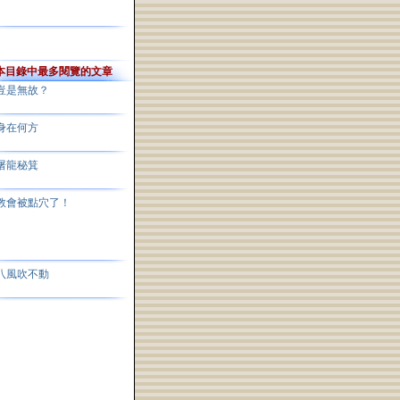
本目錄中最多閱覽的文章
豈是無故？
身在何方
屠龍秘箕
教會被點穴了！
八風吹不動