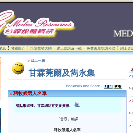
消息
甘霖簡介
培訓教材大綱
網上聽講及下載
免費索取培訓光碟
網上資
回上一層
甘霖莞爾及雋永集
聘牧候選人名單
請點擊這裡。甘霖網站有更多資訊。
.
「甘霖」編譯
聘牧候選人名單