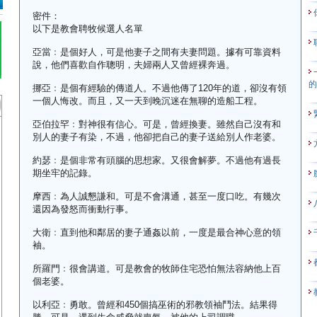
密件：
以下是教會聘牧候選人名單
亞當﹕是個好人，可是他妻子之間有夫妻問題。據有可靠資料
說，他們喜歡自作聰明，夫婦兩人又曾經裸奔過。
挪亞﹕是個有經驗的傳道人。不過他傳了120年的道，卻沒有領
一個人悔改。而且，又一天到晚沉迷在無聊的造船工程。
亞伯拉罕﹕對神很有信心。可是，曾經換妻。雖然自己沒有和
別人的妻子有染，不過，他卻把自己的妻子送給別人作老婆。
約瑟﹕是個非常有頭腦的思想家。又很會解夢。不過他有過長
期坐牢的記錄。
摩西﹕為人誠懇謙和。可是不會溝通，甚至一度口吃。有幾次
還因為發怒而衝動行事。
大衛﹕直到他和鄰居的妻子通姦以前，一度是最合神心意的領
袖。
所羅門﹕很會講道。可是教會的牧師住宅恐怕無法容納他上百
個老婆。
以利亞﹕勇敢。曾經和450個搞巫術的邪教領袖鬥法。結果得