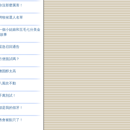
你沒那麼厲害！
聘牧候選人名單
一個小姑娘和五毛七分美金
的故事
緊急召回通告
方便面試嗎？
膽固醇太高
八風吹不動
千萬別試！
都是我的假牙！
教會被點穴了！