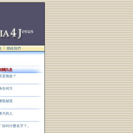
源
聯絡我們
相關訊息
豈是無故？
身在何方
屠龍秘箕
偉大的人
「你叫什麼名字？」