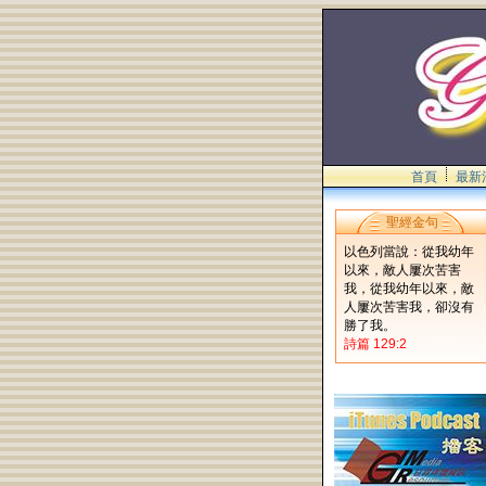
首頁
最新
聖經金句
以色列當說：從我幼年
以來，敵人屢次苦害
我，從我幼年以來，敵
人屢次苦害我，卻沒有
勝了我。
詩篇 129:2