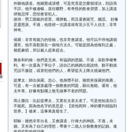
外聽他講道。他雖贊成浸禮，可是究竟是怎麼個浸法，則語焉
不詳。他不修邊幅，居住曠野，有奇怪的飲食習慣，加上講道
肆無忌憚，恐怕會冒犯人。
彼得﹕勞工階級的背景。壞脾氣，而且還會賭咒、撒謊。 好像
是靈恩派。不過，他曾經一次講道就有至少五千人信主，非常
神奇。
保羅﹕非常有能力的領袖，也非常會講道。他可以不停地講個
通宵。他不喜歡留在一個地方太久。可能是因為他每到之處，
都惹麻煩，所以被人趕來趕去。
雅各和約翰﹕他們是兄弟。有協調的恩賜。不過，喜歡爭權奪
利。有一次還為了爭位子，請自己的媽媽出面說情。動不動就
咒詛不服從，或冒犯他們的人，希望從天上降火燒滅他們。
章
提摩太﹕師出保羅。忠心。他身體不好。雖然有保羅的推薦，
可是，有一次被派處理一個教會的問題，顯出無能。還有，他
太年青。好像有點嘴上無毛做事不老的問題。
瑪土撒拉﹕比起提摩太，又實在太老太老了。可是他知道自己
不能死。因為他名字的意思是：【當他死時，神的審判就臨到
世界。】後來，這事果真發生了。
耶穌﹕雖然非常出名，又會講道，行偉大的神蹟。不過，未
婚。又有為了自己的理想，帶著十二個人分裂教會的記錄。連
政府也對他很頭痛。