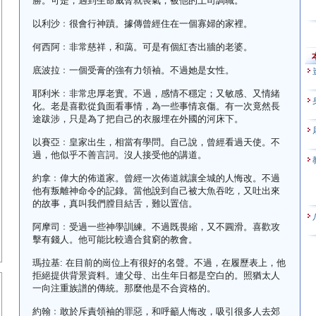
勝。可是，遇到生命威脅就喪氣，被他的上司調職。
以利沙﹕很會行神蹟。據傳曾經住在一個寡婦的家裡。
何西阿﹕非常慈祥，和藹。可是有個紅杏出牆的老婆。
底波拉﹕一個受膏的強有力領袖。不過她是女性。
耶利米﹕非常忠厚老實。不過，感情不穩定；又敏感、又情緒
化。老是喜歡從負面看事情，為一些事情哀傷。有一次竟然長
途跋涉，只是為了把自己的衣服埋在外國的河床下。
以賽亞﹕皇家出生，相當有學問。自己說，曾經看過天使。不
過，他似乎不善言詞。沒人接受他的講道。
約拿﹕偉大的佈道家。曾經一次佈道就讓全城的人悔改。不過
他有叛離神命令的記錄。當他說到自己被大魚吞吃，又吐出來
的故事，真叫我們膛目結舌，難以置信。
阿摩司﹕受過一些神學訓練。不過既畏縮，又不圓滑。喜歡攻
擊有錢人。他可能比較適合貧窮的教會。
瑪拉基: 在目前的崗位上有很好的名聲。不過，在履歷表上，他
拒絕提供背景資料。連父母、出生年日都是空白的。照猶太人
一向注重族譜的傳統。那麼他是不合資格的。
約翰﹕敢於斥責領袖的罪惡，和呼籲人悔改，吸引很多人去郊