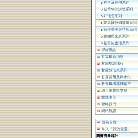
福音及信仰系列
金華牧師講壇系列
好信息系列
鄭昌國牧師講壇系列
敬拜讚美與詩歌系列
婚姻與家庭系列
基督徒生活系列
聖經查詢
甘霖最新消息
甘霖培訓課程
甘霖好信息系列
甘霖莞爾及雋永集
教會機構專欄精選
網上奉獻與支持
故障申告
聯絡我們
網站維護
設為首頁
加入「我的最愛」
瀏覽流量統計