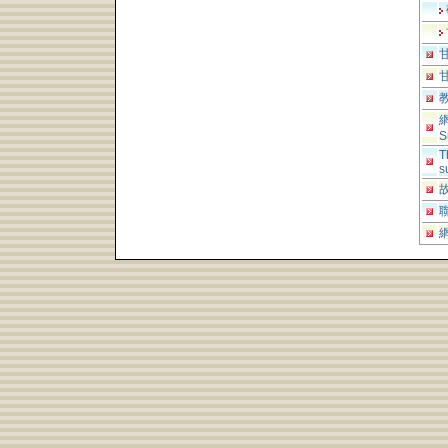
S
T
s