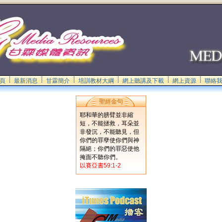
頁
最新消息
甘霖簡介
培訓教材大綱
網上聽講及下載
網上資源
聯絡
聖經金句
耶和華的膀臂並非縮
短，不能拯救，耳朵並
非發沉，不能聽見，但
你們的罪孽使你們與神
隔絕；你們的罪惡使他
掩面不聽你們。
以賽亞書59:1-2