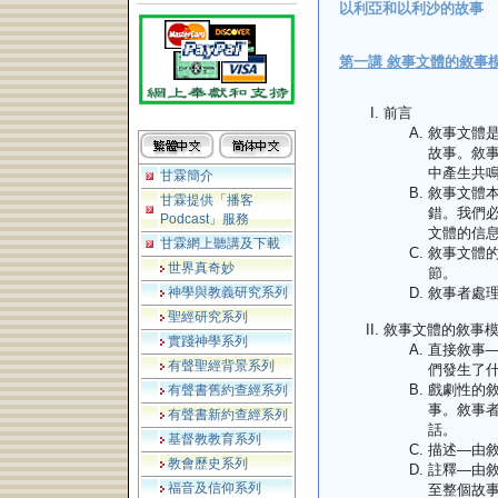
以利亞和以利沙的故事
第一講 敘事文體的敘事
前言
敘事文體
故事。敘
中產生共
甘霖簡介
敘事文體
甘霖提供「播客
錯。我們
Podcast」服務
文體的信
甘霖網上聽講及下載
敘事文體
世界真奇妙
節。
神學與教義研究系列
敘事者處
聖經研究系列
敘事文體的敘事
實踐神學系列
直接敘事
有聲聖經背景系列
們發生了
戲劇性的
有聲書舊約查經系列
事。敘事
有聲書新約查經系列
話。
基督教教育系列
描述—由
教會歷史系列
註釋—由
福音及信仰系列
至整個故