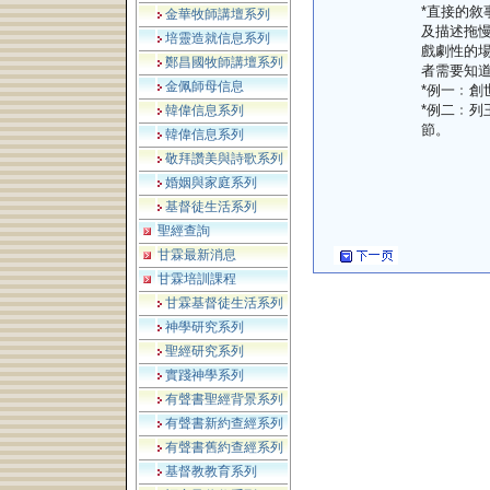
*直接的
金華牧師講壇系列
及描述拖
培靈造就信息系列
戲劇性的
鄭昌國牧師講壇系列
者需要知
金佩師母信息
*例一﹕創
*例二﹕列
韓偉信息系列
節。
韓偉信息系列
敬拜讚美與詩歌系列
婚姻與家庭系列
基督徒生活系列
聖經查詢
甘霖最新消息
甘霖培訓課程
甘霖基督徒生活系列
神學研究系列
聖經研究系列
實踐神學系列
有聲書聖經背景系列
有聲書新約查經系列
有聲書舊約查經系列
基督教教育系列