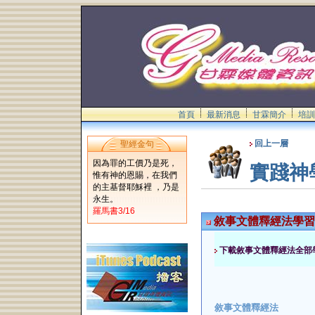
首頁
最新消息
甘霖簡介
培訓
回上一層
聖經金句
因為罪的工價乃是死，
實踐神
惟有神的恩賜，在我們
的主基督耶穌裡 ，乃是
永生。
羅馬書3/16
敘事文體釋經法學習
下載敘事文體釋經法全
敘事文體釋經法