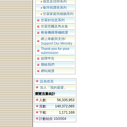
福音及信仰系列
敬拜與讚美系列
甘霖家庭與婚姻系列
甘霖好信息系列
甘霖莞爾及雋永集
教會機構專欄精選
網上奉獻與支持/
Support Our Ministry
Thank you for your
submission
故障申告
聯絡我們
網站維護
設為首頁
加入「我的最愛」
瀏覽流量統計
人數:
56,335,953
頁數:
140,372,065
下載:
1,171,169
計數始自 10/2004