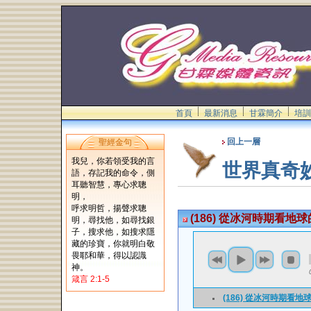
首頁
最新消息
甘霖簡介
培訓
回上一層
聖經金句
我兒，你若領受我的言
世界真奇
語，存記我的命令，側
耳聽智慧，專心求聰
明，
呼求明哲，揚聲求聰
(186) 從冰河時期看地
明，尋找他，如尋找銀
子，搜求他，如搜求隱
藏的珍寶，你就明白敬
畏耶和華，得以認識
神。
箴言 2:1-5
(186) 從冰河時期看地