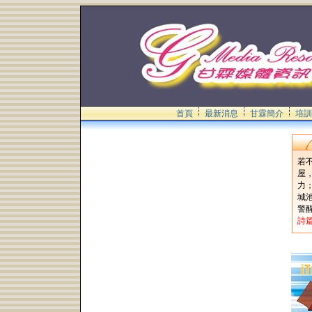
首頁
最新消息
甘霖簡介
培訓
若
屋
力
城
警
詩篇