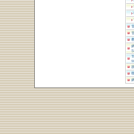
S
T
s