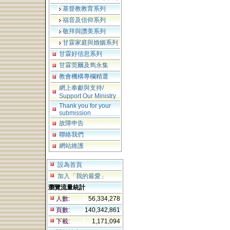
基督教教育系列
福音及信仰系列
敬拜與讚美系列
甘霖家庭與婚姻系列
甘霖好信息系列
甘霖莞爾及雋永集
教會機構專欄精選
網上奉獻與支持/
Support Our Ministry
Thank you for your
submission
故障申告
聯絡我們
網站維護
設為首頁
加入「我的最愛」
瀏覽流量統計
人數:
56,334,278
頁數:
140,342,861
下載:
1,171,094