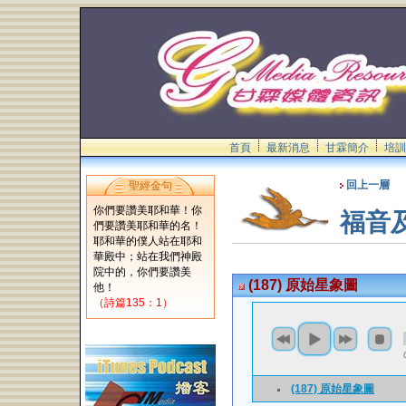
首頁
最新消息
甘霖簡介
培訓
回上一層
聖經金句
你們要讚美耶和華！你
福音
們要讚美耶和華的名！
耶和華的僕人站在耶和
華殿中；站在我們神殿
院中的，你們要讚美
(187) 原始星象圖
他！
（詩篇135：1）
(187) 原始星象圖