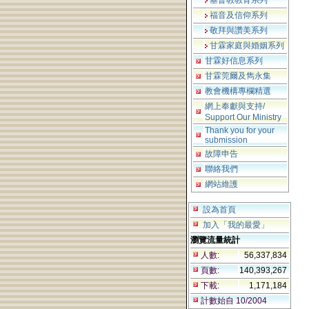
基督教教育系列
福音及信仰系列
敬拜與讚美系列
甘霖家庭與婚姻系列
甘霖好信息系列
甘霖莞爾及雋永集
教會機構專欄精選
網上奉獻與支持/
Support Our Ministry
Thank you for your
submission
故障申告
聯絡我們
網站維護
設為首頁
加入「我的最愛」
瀏覽流量統計
人數:
56,337,834
頁數:
140,393,267
下載:
1,171,184
計數始自 10/2004