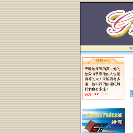
首
聖經金句
天離地何等的高，他的
慈愛向敬畏他的人也是
何等的大！東離西有多
遠，他叫我們的過犯離
我們也有多遠！
詩篇103:11-12