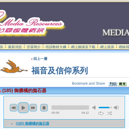
頁
最新消息
甘霖簡介
培訓教材大綱
網上聽講及下載
網上資源
聯絡
回上一層
福音及信仰系列
(185) 御膳橘的拋石器
00:00
04:11
(185) 御膳橘的拋石器