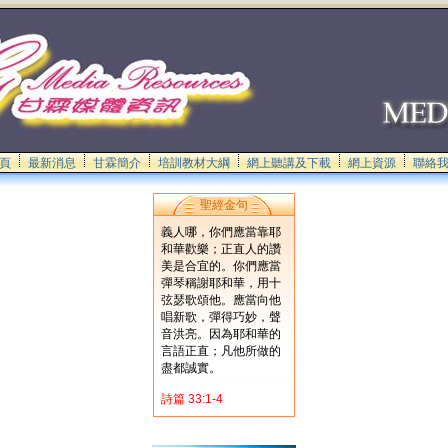
頁
最新消息
甘霖簡介
培訓教材大綱
網上聽講及下載
網上資源
聯絡
聖經金句
義人哪，你們應當靠耶
和華歡樂；正直人的讚
美是合宜的。你們應當
彈琴稱謝耶和華，用十
弦瑟歌頌他。應當向他
唱新歌，彈得巧妙，聲
音洪亮。因為耶和華的
言語正直；凡他所做的
盡都誠實。
詩篇 33:1-4