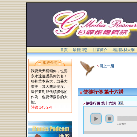
首頁
最新消息
甘霖簡介
培訓教材大綱
聖經金句
回上一層
我要天天稱頌你，也要
永永遠遠讚美你的名！
耶和華本為大，該受大
讚美；其大無法測度。
使徒行傳 第十六講
這代要對那代頌讚你的
作為，也要傳揚你的大
能。
使徒行傳 第十六講
.
詩篇 145:2-4
00:00