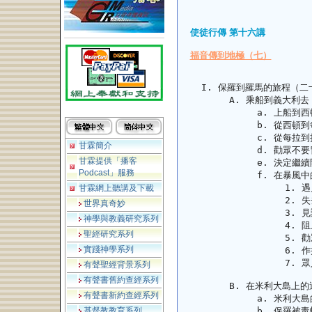
使徒行傳 第十六講
福音傳到地極（七）
保羅到羅馬的旅程（二十
乘船到義大利去
上船到西
從西頓到
從每拉到
甘霖簡介
勸眾不要
甘霖提供「播客
決定繼續開
Podcast」服務
在暴風中
遇
甘霖網上聽講及下載
失
世界真奇妙
見
神學與教義研究系列
阻
聖經研究系列
勸
實踐神學系列
作
眾
有聲聖經背景系列
有聲書舊約查經系列
在米利大島上的
有聲書新約查經系列
米利大島
基督教教育系列
保羅被毒