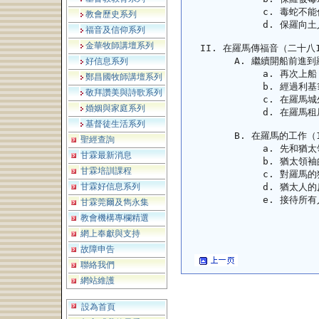
毒蛇不能
教會歷史系列
保羅向土
福音及信仰系列
金華牧師講壇系列
在羅馬傳福音（二十八1
繼續開船前進到羅
好信息系列
再次上船
鄭昌國牧師講壇系列
經過利基
敬拜讚美與詩歌系列
在羅馬城
婚姻與家庭系列
在羅馬租
基督徒生活系列
在羅馬的工作（1
聖經查詢
先和猶太
甘霖最新消息
猶太領袖
甘霖培訓課程
對羅馬的
甘霖好信息系列
猶太人的反
接待所有
甘霖莞爾及雋永集
教會機構專欄精選
網上奉獻與支持
故障申告
聯絡我們
網站維護
設為首頁